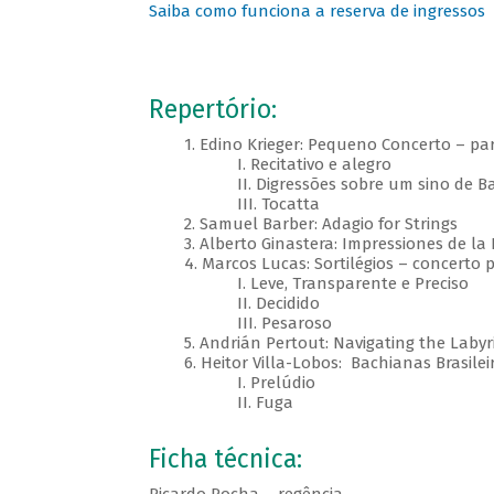
Saiba como funciona a reserva de ingressos
Repertório:
1. Edino Krieger: Pequeno Concerto – para
I. Recitativo e alegro
II. Digressões sobre um sino de Ba
III. Tocatta
2. Samuel Barber: Adagio for Strings
3. Alberto Ginastera: Impressiones de la P
4. Marcos Lucas: Sortilégios – concerto pa
I. Leve, Transparente e Preciso
II. Decidido
III. Pesaroso
5. Andrián Pertout: Navigating the Labyr
6. Heitor Villa-Lobos: Bachianas Brasileir
I. Prelúdio
II. Fuga
Ficha técnica: