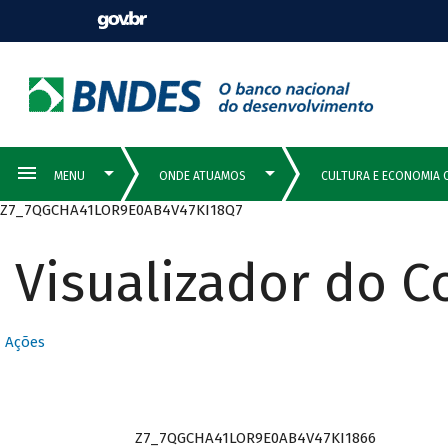
Z7_7QGCHA41LOR9E0AB4V47KI18Q7
Visualizador do 
Ações
Z7_7QGCHA41LOR9E0AB4V47KI1866