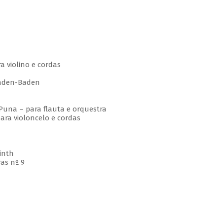
 violino e cordas
den-Baden
una – para flauta e orquestra
ra violoncelo e cordas
inth
as nº 9