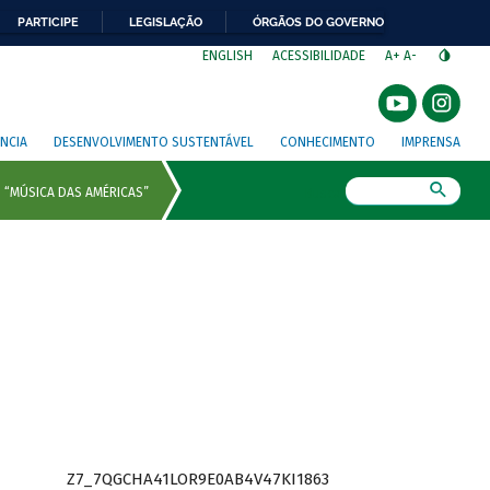
PARTICIPE
LEGISLAÇÃO
ÓRGÃOS DO GOVERNO
⁣
ENGLISH
ACESSIBILIDADE
A+
A-
NCIA
DESENVOLVIMENTO SUSTENTÁVEL
CONHECIMENTO
IMPRENSA
Busca
Z7_7QGCHA41LOR9E0AB4V47KI1863