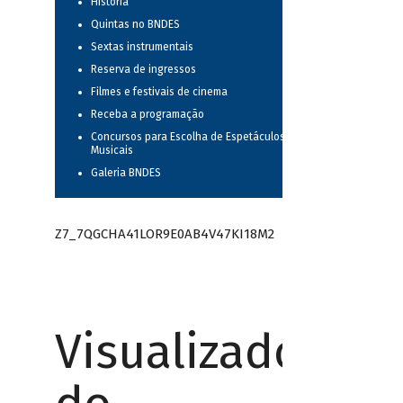
História
Quintas no BNDES
Sextas instrumentais
Reserva de ingressos
Filmes e festivais de cinema
Receba a programação
Concursos para Escolha de Espetáculos
Musicais
Galeria BNDES
Z7_7QGCHA41LOR9E0AB4V47KI18M2
Visualizador