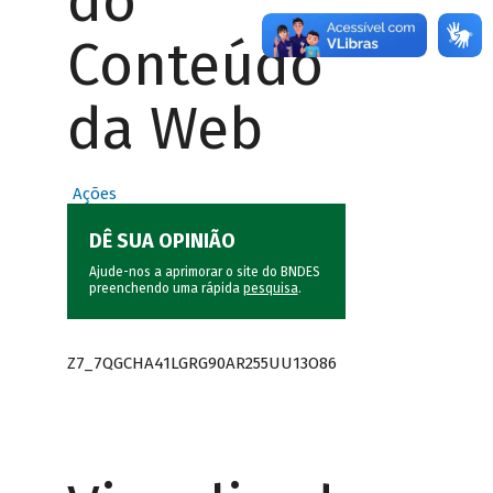
do
Conteúdo
da Web
Ações
DÊ SUA OPINIÃO
Ajude-nos a aprimorar o site do BNDES
preenchendo uma rápida
pesquisa
.
Z7_7QGCHA41LGRG90AR255UU13O86