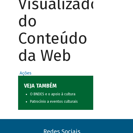
Visualizador
do
Conteúdo
da Web
Ações
VEJA TAMBÉM
O BNDES e o apoio à cultura
Patrocínio a eventos culturais
Redes Sociais