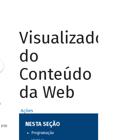
Visualizador
do
Conteúdo
da Web
a
Ações
NESTA SEÇÃO
a em
Programação