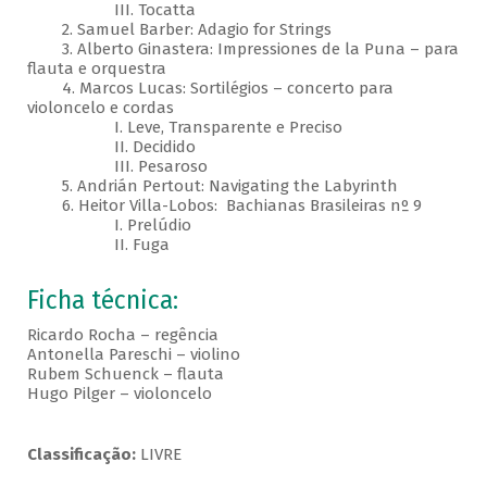
III. Tocatta
2. Samuel Barber: Adagio for Strings
3. Alberto Ginastera: Impressiones de la Puna – para
flauta e orquestra
4. Marcos Lucas: Sortilégios – concerto para
violoncelo e cordas
I. Leve, Transparente e Preciso
II. Decidido
III. Pesaroso
5. Andrián Pertout: Navigating the Labyrinth
6. Heitor Villa-Lobos: Bachianas Brasileiras nº 9
I. Prelúdio
II. Fuga
Ficha técnica:
Ricardo Rocha – regência
Antonella Pareschi – violino
Rubem Schuenck – flauta
Hugo Pilger – violoncelo
Classificação:
LIVRE