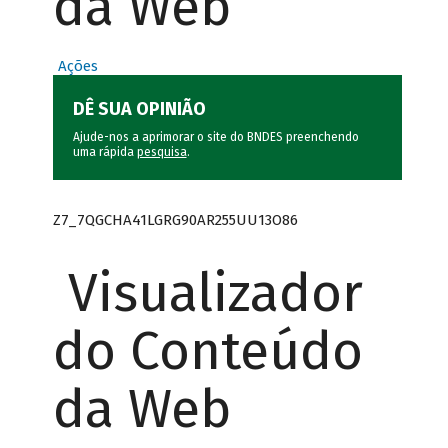
da Web
Ações
DÊ SUA OPINIÃO
Ajude-nos a aprimorar o site do BNDES preenchendo
uma rápida
pesquisa
.
Z7_7QGCHA41LGRG90AR255UU13O86
Visualizador
do Conteúdo
da Web