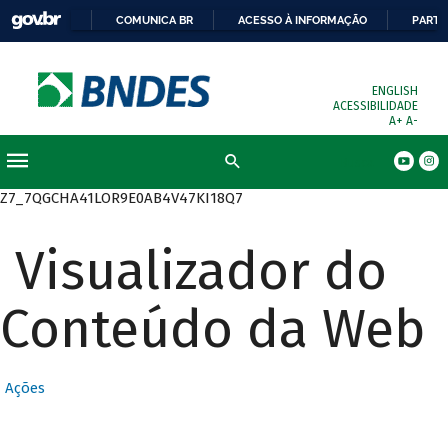
COMUNICA BR
ACESSO À INFORMAÇÃO
PARTI
ENGLISH
ACESSIBILIDADE
A+
A-
Busca
Z7_7QGCHA41LOR9E0AB4V47KI18Q7
Visualizador do
Conteúdo da Web
Ações