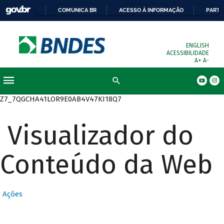
COMUNICA BR
ACESSO À INFORMAÇÃO
PARTI
ENGLISH
ACESSIBILIDADE
A+
A-
Busca
Z7_7QGCHA41LOR9E0AB4V47KI18Q7
Visualizador do
Conteúdo da Web
Ações