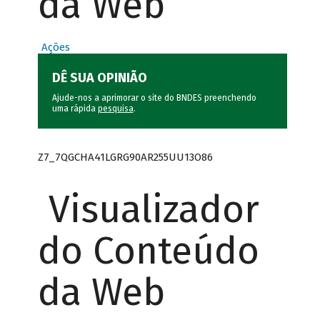
da Web
Ações
DÊ SUA OPINIÃO
Ajude-nos a aprimorar o site do BNDES preenchendo
uma rápida
pesquisa
.
Z7_7QGCHA41LGRG90AR255UU13O86
Visualizador
do Conteúdo
da Web