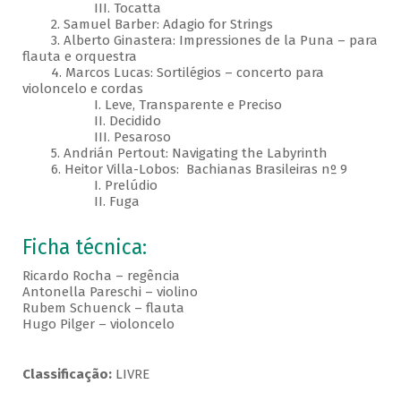
III. Tocatta
2. Samuel Barber: Adagio for Strings
3. Alberto Ginastera: Impressiones de la Puna – para
flauta e orquestra
4. Marcos Lucas: Sortilégios – concerto para
violoncelo e cordas
I. Leve, Transparente e Preciso
II. Decidido
III. Pesaroso
5. Andrián Pertout: Navigating the Labyrinth
6. Heitor Villa-Lobos: Bachianas Brasileiras nº 9
I. Prelúdio
II. Fuga
Ficha técnica:
Ricardo Rocha – regência
Antonella Pareschi – violino
Rubem Schuenck – flauta
Hugo Pilger – violoncelo
Classificação:
LIVRE