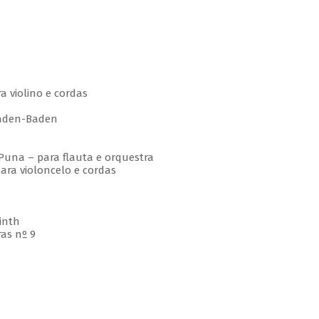
 violino e cordas
den-Baden
una – para flauta e orquestra
ra violoncelo e cordas
inth
as nº 9