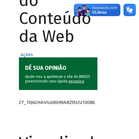
do
Conteúdo
da Web
Ações
DÊ SUA OPINIÃO
Ajude-nos a aprimorar o site do BNDES
preenchendo uma rápida
pesquisa
.
Z7_7QGCHA41LGRG90AR255UU13O86