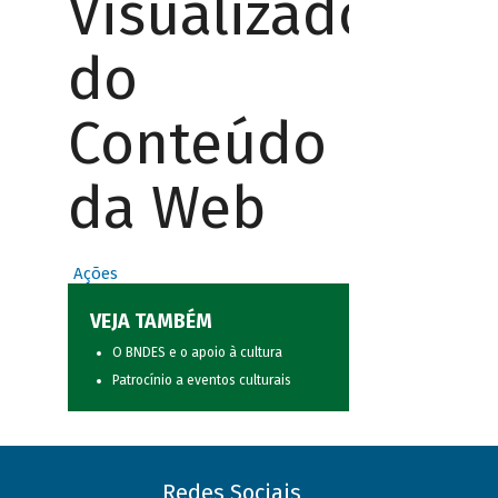
Visualizador
do
Conteúdo
da Web
Ações
VEJA TAMBÉM
O BNDES e o apoio à cultura
Patrocínio a eventos culturais
Redes Sociais