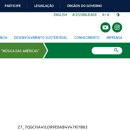
PARTICIPE
LEGISLAÇÃO
ÓRGÃOS DO GOVERNO
⁣
ENGLISH
ACESSIBILIDADE
A+
A-
NCIA
DESENVOLVIMENTO SUSTENTÁVEL
CONHECIMENTO
IMPRENSA
Busca
Z7_7QGCHA41LOR9E0AB4V47KI1863