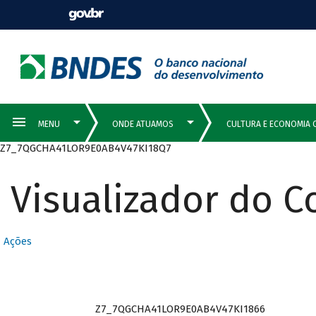
Z7_7QGCHA41LOR9E0AB4V47KI18Q7
Visualizador do 
Ações
Z7_7QGCHA41LOR9E0AB4V47KI1866