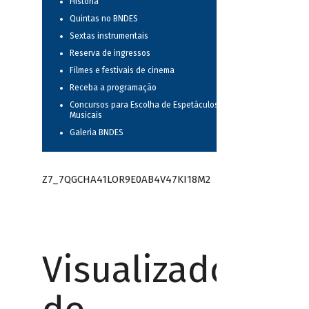
História
Quintas no BNDES
Sextas instrumentais
Reserva de ingressos
Filmes e festivais de cinema
Receba a programação
Concursos para Escolha de Espetáculos
Musicais
Galeria BNDES
Z7_7QGCHA41LOR9E0AB4V47KI18M2
Visualizador