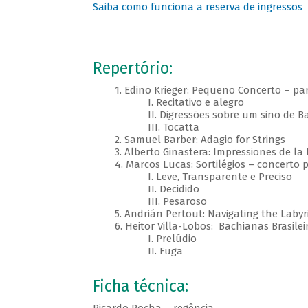
Saiba como funciona a reserva de ingressos
Repertório:
1. Edino Krieger: Pequeno Concerto – para
I. Recitativo e alegro
II. Digressões sobre um sino de Ba
III. Tocatta
2. Samuel Barber: Adagio for Strings
3. Alberto Ginastera: Impressiones de la P
4. Marcos Lucas: Sortilégios – concerto pa
I. Leve, Transparente e Preciso
II. Decidido
III. Pesaroso
5. Andrián Pertout: Navigating the Labyr
6. Heitor Villa-Lobos: Bachianas Brasileir
I. Prelúdio
II. Fuga
Ficha técnica: