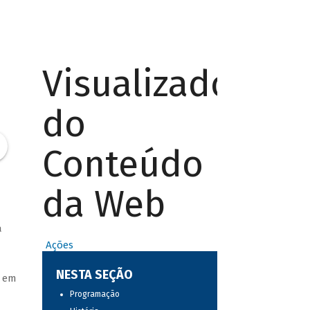
Visualizador
do
Conteúdo
da Web
a
Ações
NESTA SEÇÃO
a em
Programação