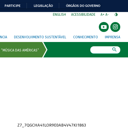
PARTICIPE
LEGISLAÇÃO
ÓRGÃOS DO GOVERNO
⁣
ENGLISH
ACESSIBILIDADE
A+
A-
NCIA
DESENVOLVIMENTO SUSTENTÁVEL
CONHECIMENTO
IMPRENSA
Busca
Z7_7QGCHA41LOR9E0AB4V47KI1863