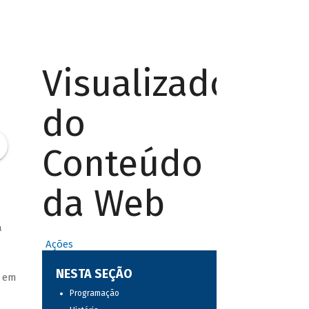
Visualizador
do
Conteúdo
da Web
a
Ações
NESTA SEÇÃO
a em
Programação