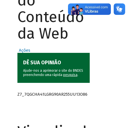
do
Conteúdo
da Web
Ações
DÊ SUA OPINIÃO
Ajude-nos a aprimorar o site do BNDES
preenchendo uma rápida
pesquisa
.
Z7_7QGCHA41LGRG90AR255UU13O86