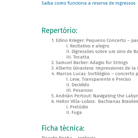
Saiba como funciona a reserva de ingressos
Repertório:
1. Edino Krieger: Pequeno Concerto – para
I. Recitativo e alegro
II. Digressões sobre um sino de Ba
III. Tocatta
2. Samuel Barber: Adagio for Strings
3. Alberto Ginastera: Impressiones de la P
4. Marcos Lucas: Sortilégios – concerto pa
I. Leve, Transparente e Preciso
II. Decidido
III. Pesaroso
5. Andrián Pertout: Navigating the Labyr
6. Heitor Villa-Lobos: Bachianas Brasileir
I. Prelúdio
II. Fuga
Ficha técnica: