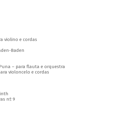
 violino e cordas
den-Baden
una – para flauta e orquestra
ra violoncelo e cordas
inth
as nº 9