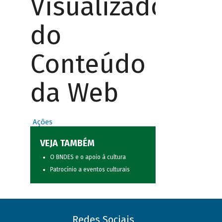
Visualizador
do
Conteúdo
da Web
Ações
VEJA TAMBÉM
O BNDES e o apoio à cultura
Patrocínio a eventos culturais
Redes Sociais