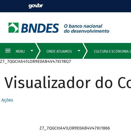
Z7_7QGCHA41LOR9E0AB4V47KI18Q7
Visualizador do 
Ações
Z7_7QGCHA41LOR9E0AB4V47KI1866