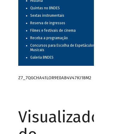
História
Quintas no BNDES
Sextas instrumentais
Reserva de ingressos
Filmes e festivais de cinema
Receba a programação
Concursos para Escolha de Espetáculos
Musicais
Galeria BNDES
Z7_7QGCHA41LOR9E0AB4V47KI18M2
Visualizador