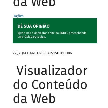
da Web
Ações
DÊ SUA OPINIÃO
Ajude-nos a aprimorar o site do BNDES preenchendo
uma rápida
pesquisa
.
Z7_7QGCHA41LGRG90AR255UU13O86
Visualizador
do Conteúdo
da Web