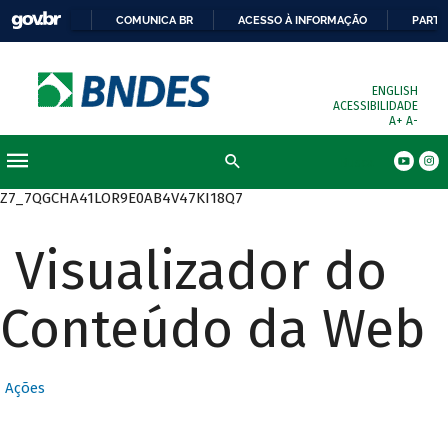
COMUNICA BR
ACESSO À INFORMAÇÃO
PARTI
ENGLISH
ACESSIBILIDADE
A+
A-
Busca
Z7_7QGCHA41LOR9E0AB4V47KI18Q7
Visualizador do
Conteúdo da Web
Ações