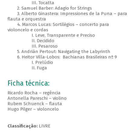
III. Tocatta
2. Samuel Barber: Adagio for Strings
3. Alberto Ginastera: Impressiones de la Puna – para
flauta e orquestra
4. Marcos Lucas: Sortilégios – concerto para
violoncelo e cordas
I. Leve, Transparente e Preciso
II. Decidido
III. Pesaroso
5. Andrián Pertout: Navigating the Labyrinth
6. Heitor Villa-Lobos: Bachianas Brasileiras nº 9
I. Prelúdio
II. Fuga
Ficha técnica:
Ricardo Rocha – regência
Antonella Pareschi – violino
Rubem Schuenck – flauta
Hugo Pilger – violoncelo
Classificação:
LIVRE