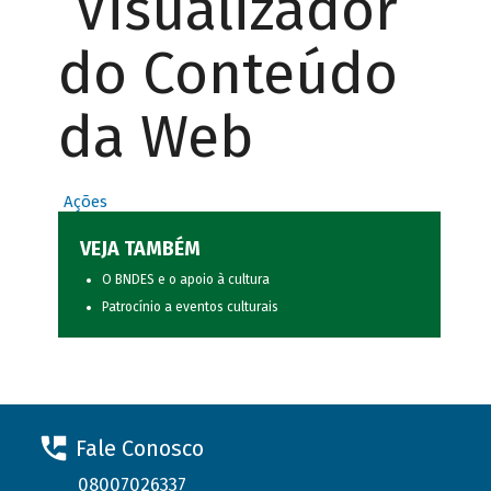
Visualizador
do Conteúdo
da Web
Ações
VEJA TAMBÉM
O BNDES e o apoio à cultura
Patrocínio a eventos culturais
Fale Conosco
08007026337