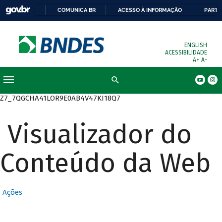
COMUNICA BR
ACESSO À INFORMAÇÃO
PARTI
ENGLISH
ACESSIBILIDADE
A+
A-
Busca
Z7_7QGCHA41LOR9E0AB4V47KI18Q7
Visualizador do
Conteúdo da Web
Ações