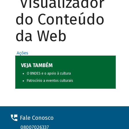
Visualizador
do Conteúdo
da Web
Ações
VEJA TAMBÉM
O BNDES e o apoio à cultura
Patrocínio a eventos culturais
Fale Conosco
08007026337