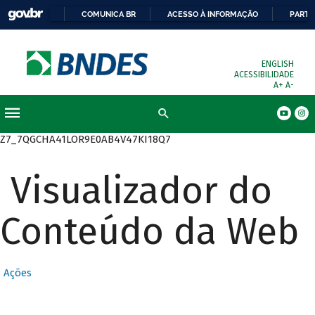
COMUNICA BR
ACESSO À INFORMAÇÃO
PARTI
ENGLISH
ACESSIBILIDADE
A+
A-
Busca
Z7_7QGCHA41LOR9E0AB4V47KI18Q7
Visualizador do
Conteúdo da Web
Ações