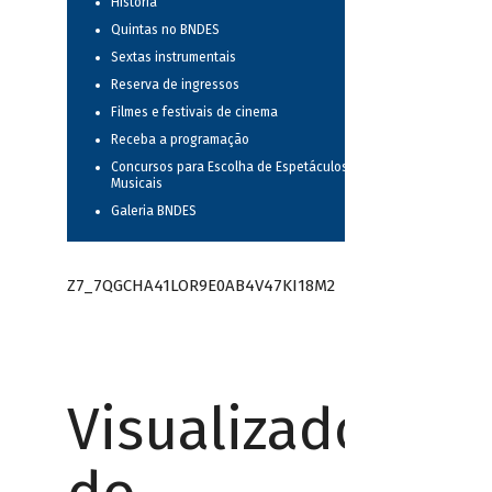
História
Quintas no BNDES
Sextas instrumentais
Reserva de ingressos
Filmes e festivais de cinema
Receba a programação
Concursos para Escolha de Espetáculos
Musicais
Galeria BNDES
Z7_7QGCHA41LOR9E0AB4V47KI18M2
Visualizador