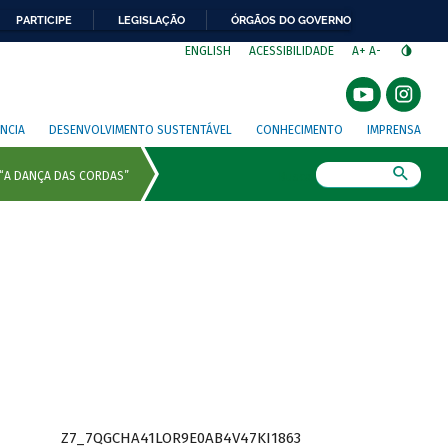
PARTICIPE
LEGISLAÇÃO
ÓRGÃOS DO GOVERNO
⁣
ENGLISH
ACESSIBILIDADE
A+
A-
NCIA
DESENVOLVIMENTO SUSTENTÁVEL
CONHECIMENTO
IMPRENSA
Busca
Z7_7QGCHA41LOR9E0AB4V47KI1863