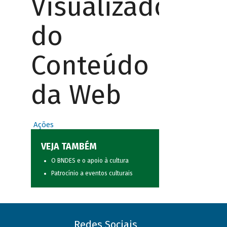
Visualizador
do
Conteúdo
da Web
Ações
VEJA TAMBÉM
O BNDES e o apoio à cultura
Patrocínio a eventos culturais
Redes Sociais