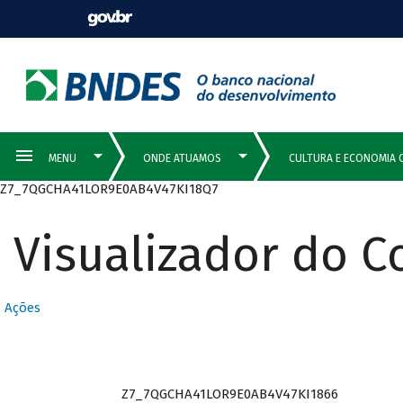
Z7_7QGCHA41LOR9E0AB4V47KI18Q7
Visualizador do 
Ações
Z7_7QGCHA41LOR9E0AB4V47KI1866