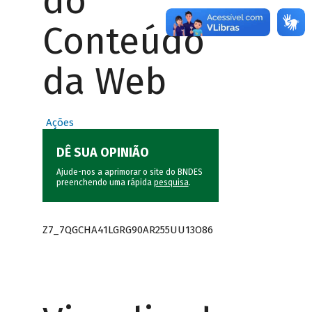
do
Conteúdo
da Web
Ações
DÊ SUA OPINIÃO
Ajude-nos a aprimorar o site do BNDES
preenchendo uma rápida
pesquisa
.
Z7_7QGCHA41LGRG90AR255UU13O86