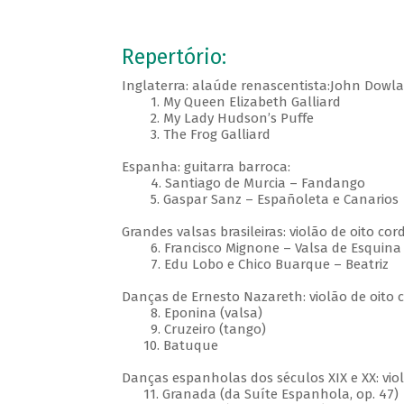
Repertório:
Inglaterra: alaúde renascentista:John Dowla
1. My Queen Elizabeth Galliard
2. My Lady Hudson’s Puffe
3. The Frog Galliard
Espanha: guitarra barroca:
4. Santiago de Murcia – Fandango
5. Gaspar Sanz – Españoleta e Canarios
Grandes valsas brasileiras: violão de oito cor
6. Francisco Mignone – Valsa de Esquina 
7. Edu Lobo e Chico Buarque – Beatriz
Danças de Ernesto Nazareth: violão de oito c
8. Eponina (valsa)
9. Cruzeiro (tango)
10. Batuque
Danças espanholas dos séculos XIX e XX: violã
11. Granada (da Suíte Espanhola, op. 47)