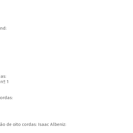
nd:
das:
nº 1
ordas:
o de oito cordas: Isaac Albeniz: