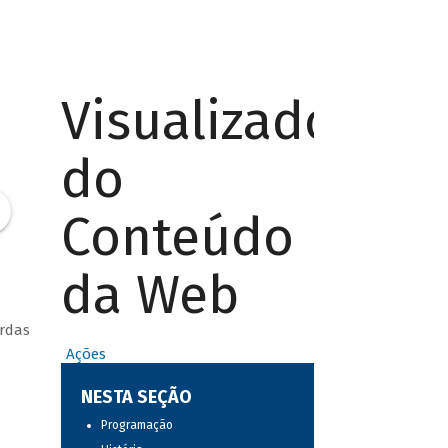
Visualizador
do
Conteúdo
da Web
ordas
Ações
NESTA SEÇÃO
Programação