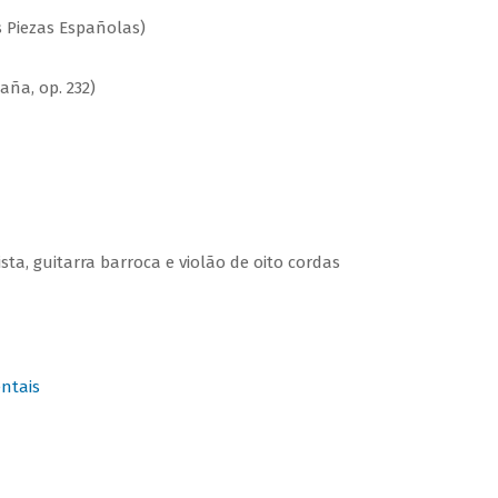
 Piezas Españolas)
ña, op. 232)
sta, guitarra barroca e violão de oito cordas
ntais