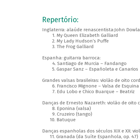
Repertório:
Inglaterra: alaúde renascentista:John Dowla
1. My Queen Elizabeth Galliard
2. My Lady Hudson’s Puffe
3. The Frog Galliard
Espanha: guitarra barroca:
4. Santiago de Murcia – Fandango
5. Gaspar Sanz – Españoleta e Canarios
Grandes valsas brasileiras: violão de oito cor
6. Francisco Mignone – Valsa de Esquina 
7. Edu Lobo e Chico Buarque – Beatriz
Danças de Ernesto Nazareth: violão de oito c
8. Eponina (valsa)
9. Cruzeiro (tango)
10. Batuque
Danças espanholas dos séculos XIX e XX: violã
11. Granada (da Suíte Espanhola, op. 47)