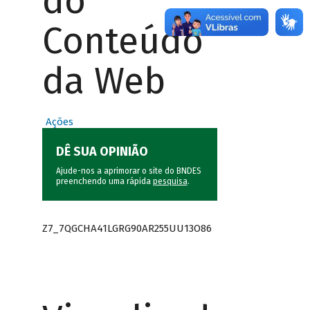
do
Conteúdo
da Web
Ações
DÊ SUA OPINIÃO
Ajude-nos a aprimorar o site do BNDES
preenchendo uma rápida
pesquisa
.
Z7_7QGCHA41LGRG90AR255UU13O86