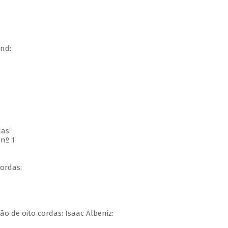
nd:
das:
nº 1
ordas:
o de oito cordas: Isaac Albeniz: