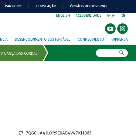
PARTICIPE
LEGISLAÇÃO
ÓRGÃOS DO GOVERNO
⁣
ENGLISH
ACESSIBILIDADE
A+
A-
NCIA
DESENVOLVIMENTO SUSTENTÁVEL
CONHECIMENTO
IMPRENSA
Busca
Z7_7QGCHA41LOR9E0AB4V47KI1863