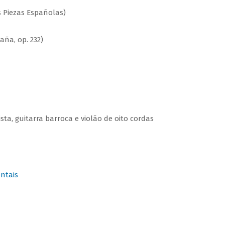
 Piezas Españolas)
ña, op. 232)
sta, guitarra barroca e violão de oito cordas
ntais