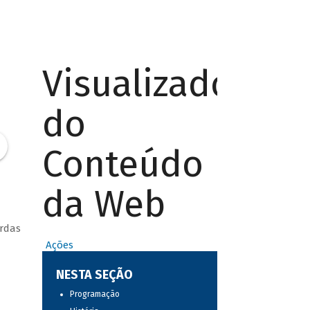
Visualizador
do
Conteúdo
da Web
ordas
Ações
NESTA SEÇÃO
Programação