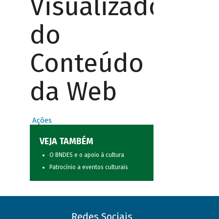
Visualizador
do
Conteúdo
da Web
Ações
VEJA TAMBÉM
O BNDES e o apoio à cultura
Patrocínio a eventos culturais
Redes Sociais