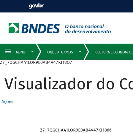
Z7_7QGCHA41LOR9E0AB4V47KI18Q7
Visualizador do 
Ações
Z7_7QGCHA41LOR9E0AB4V47KI1866