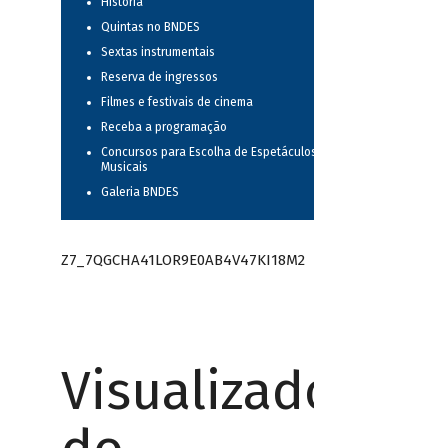
História
Quintas no BNDES
Sextas instrumentais
Reserva de ingressos
Filmes e festivais de cinema
Receba a programação
Concursos para Escolha de Espetáculos
Musicais
Galeria BNDES
Z7_7QGCHA41LOR9E0AB4V47KI18M2
Visualizador