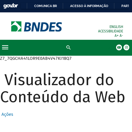
COMUNICA BR
ACESSO À INFORMAÇÃO
PARTI
ENGLISH
ACESSIBILIDADE
A+
A-
Busca
Z7_7QGCHA41LOR9E0AB4V47KI18Q7
Visualizador do
Conteúdo da Web
Ações