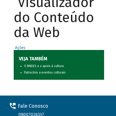
Visualizador
do Conteúdo
da Web
Ações
VEJA TAMBÉM
O BNDES e o apoio à cultura
Patrocínio a eventos culturais
Fale Conosco
08007026337