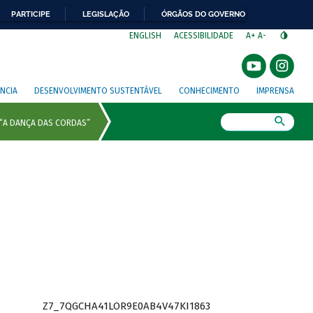
PARTICIPE
LEGISLAÇÃO
ÓRGÃOS DO GOVERNO
⁣
ENGLISH
ACESSIBILIDADE
A+
A-
NCIA
DESENVOLVIMENTO SUSTENTÁVEL
CONHECIMENTO
IMPRENSA
Busca
Z7_7QGCHA41LOR9E0AB4V47KI1863