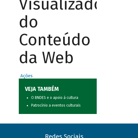
Visualizador
do
Conteúdo
da Web
Ações
VEJA TAMBÉM
O BNDES e o apoio à cultura
Patrocínio a eventos culturais
Redes Sociais