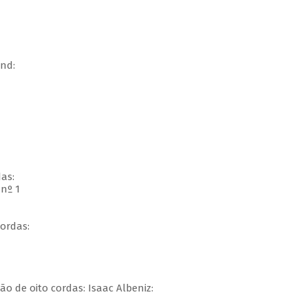
nd:
das:
nº 1
ordas:
o de oito cordas: Isaac Albeniz: