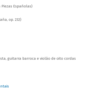
 Piezas Españolas)
ña, op. 232)
sta, guitarra barroca e violão de oito cordas
ntais