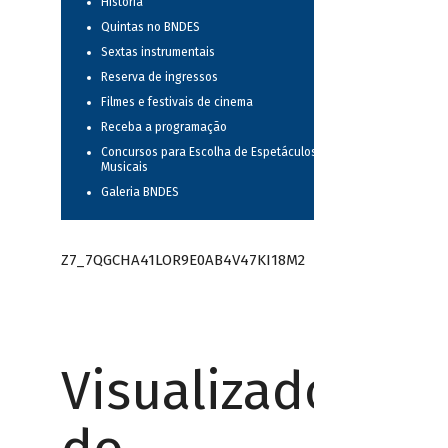
História
Quintas no BNDES
Sextas instrumentais
Reserva de ingressos
Filmes e festivais de cinema
Receba a programação
Concursos para Escolha de Espetáculos
Musicais
Galeria BNDES
Z7_7QGCHA41LOR9E0AB4V47KI18M2
Visualizador