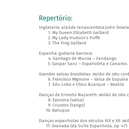
Repertório:
Inglaterra: alaúde renascentista:John Dowla
1. My Queen Elizabeth Galliard
2. My Lady Hudson’s Puffe
3. The Frog Galliard
Espanha: guitarra barroca:
4. Santiago de Murcia – Fandango
5. Gaspar Sanz – Españoleta e Canarios
Grandes valsas brasileiras: violão de oito cor
6. Francisco Mignone – Valsa de Esquina 
7. Edu Lobo e Chico Buarque – Beatriz
Danças de Ernesto Nazareth: violão de oito c
8. Eponina (valsa)
9. Cruzeiro (tango)
10. Batuque
Danças espanholas dos séculos XIX e XX: violã
11. Granada (da Suíte Espanhola, op. 47)