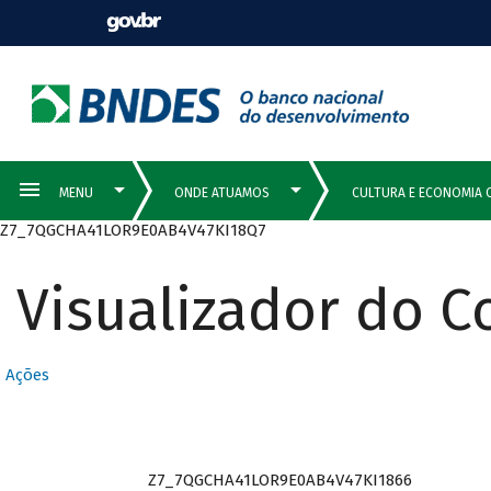
Z7_7QGCHA41LOR9E0AB4V47KI18Q7
Visualizador do 
Ações
Z7_7QGCHA41LOR9E0AB4V47KI1866