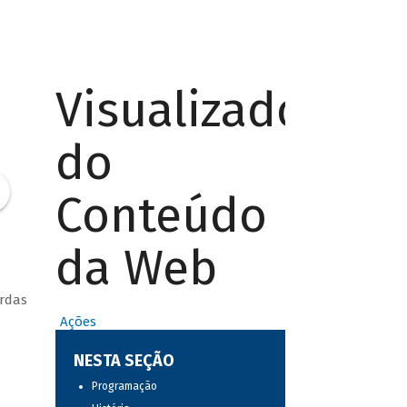
Visualizador
do
Conteúdo
da Web
ordas
Ações
NESTA SEÇÃO
Programação