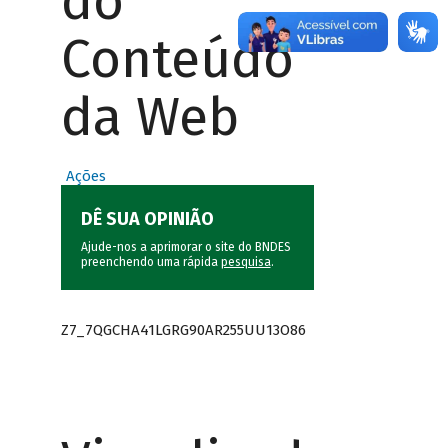
do
Conteúdo
da Web
Ações
DÊ SUA OPINIÃO
Ajude-nos a aprimorar o site do BNDES
preenchendo uma rápida
pesquisa
.
Z7_7QGCHA41LGRG90AR255UU13O86