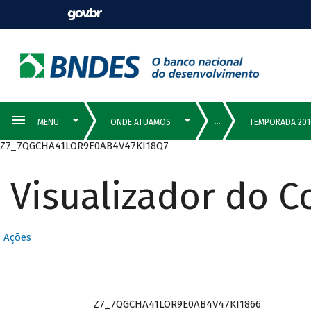
Z7_7QGCHA41LOR9E0AB4V47KI18Q7
Visualizador do 
Ações
Z7_7QGCHA41LOR9E0AB4V47KI1866