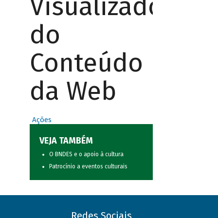
Visualizador
do
Conteúdo
da Web
Ações
VEJA TAMBÉM
O BNDES e o apoio à cultura
Patrocínio a eventos culturais
Redes Sociais