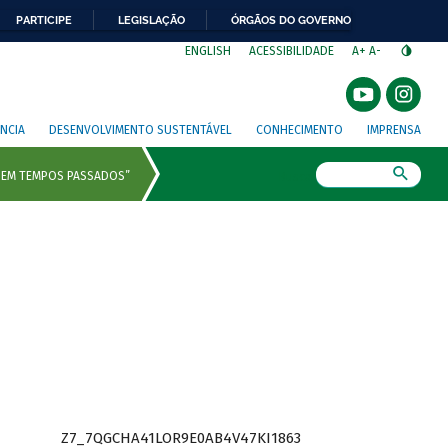
PARTICIPE
LEGISLAÇÃO
ÓRGÃOS DO GOVERNO
⁣
ENGLISH
ACESSIBILIDADE
A+
A-
NCIA
DESENVOLVIMENTO SUSTENTÁVEL
CONHECIMENTO
IMPRENSA
Busca
Z7_7QGCHA41LOR9E0AB4V47KI1863