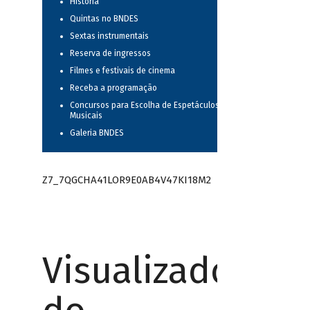
História
Quintas no BNDES
Sextas instrumentais
Reserva de ingressos
Filmes e festivais de cinema
Receba a programação
Concursos para Escolha de Espetáculos
Musicais
Galeria BNDES
Z7_7QGCHA41LOR9E0AB4V47KI18M2
Visualizador