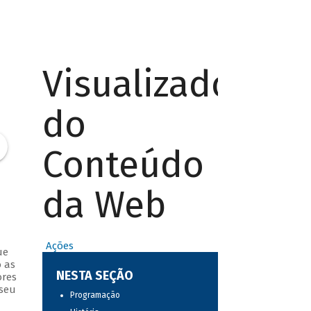
Visualizador
do
Conteúdo
da Web
Ações
ue
 as
NESTA SEÇÃO
ores
 seu
Programação