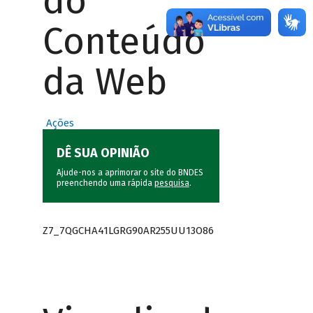
do
Conteúdo
da Web
Ações
DÊ SUA OPINIÃO
Ajude-nos a aprimorar o site do BNDES
preenchendo uma rápida
pesquisa
.
Z7_7QGCHA41LGRG90AR255UU13O86