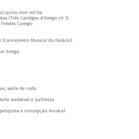
 qu’eu non vol’ria.
s (Três Cantigas d’Amigo nº 1)
Treides Comigo
(Cancioneiro Musical do Palácio)
ar Amigo
s, vielle de roda
s
elle medieval e palhetas
o, pesquisa e concepção musical