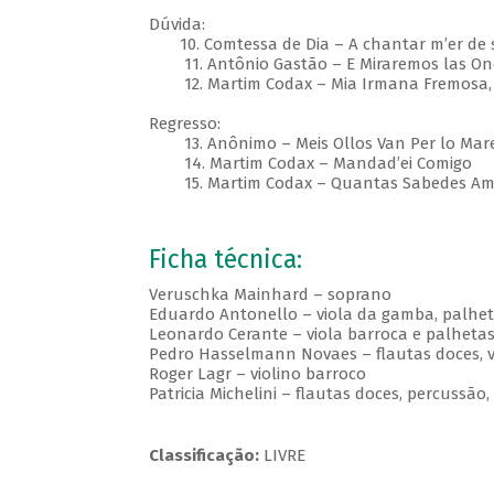
Dúvida:
10. Comtessa de Dia – A chantar m’er de so
11. Antônio Gastão – E Miraremos las Onda
12. Martim Codax – Mia Irmana Fremosa, 
Regresso:
13. Anônimo – Meis Ollos Van Per lo Mare 
14. Martim Codax – Mandad’ei Comigo
15. Martim Codax – Quantas Sabedes Am
Ficha técnica:
Veruschka Mainhard – soprano
Eduardo Antonello – viola da gamba, palheta
Leonardo Cerante – viola barroca e palheta
Pedro Hasselmann Novaes – flautas doces, vi
Roger Lagr – violino barroco
Patricia Michelini – flautas doces, percussã
Classificação:
LIVRE