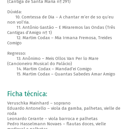
(Cantiga de Santa Maria nº 291)
Dúvida:
10. Comtessa de Dia – A chantar m’er de so qu’eu
non vol’ria.
11. Antônio Gastão – E Miraremos las Ondas (Três
Cantigas d’Amigo nº 1)
12. Martim Codax – Mia Irmana Fremosa, Treides
Comigo
Regresso:
13. Anônimo – Meis Ollos Van Per lo Mare
(Cancioneiro Musical do Palácio)
14. Martim Codax – Mandad’ei Comigo
15. Martim Codax – Quantas Sabedes Amar Amigo
Ficha técnica:
Veruschka Mainhard – soprano
Eduardo Antonello – viola da gamba, palhetas, vielle de
roda
Leonardo Cerante – viola barroca e palhetas
Pedro Hasselmann Novaes – flautas doces, vielle