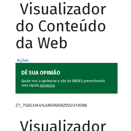
Visualizador
do Conteúdo
da Web
Ações
DÊ SUA OPINIÃO
Ajude-nos a aprimorar o site do BNDES preenchendo
uma rápida
pesquisa
.
Z7_7QGCHA41LGRG90AR255UU13O86
Visualizador