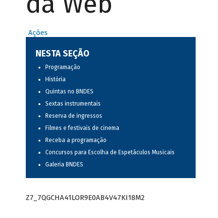
da Web
Ações
NESTA SEÇÃO
Programação
História
Quintas no BNDES
Sextas instrumentais
Reserva de ingressos
Filmes e festivais de cinema
Receba a programação
Concursos para Escolha de Espetáculos Musicais
Galeria BNDES
Z7_7QGCHA41LOR9E0AB4V47KI18M2