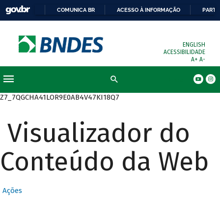
COMUNICA BR
ACESSO À INFORMAÇÃO
PARTI
ENGLISH
ACESSIBILIDADE
A+
A-
Busca
Z7_7QGCHA41LOR9E0AB4V47KI18Q7
Visualizador do
Conteúdo da Web
Ações