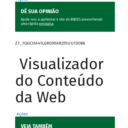
DÊ SUA OPINIÃO
Ajude-nos a aprimorar o site do BNDES preenchendo
uma rápida
pesquisa
.
Z7_7QGCHA41LGRG90AR255UU13O86
Visualizador
do Conteúdo
da Web
Ações
VEJA TAMBÉM