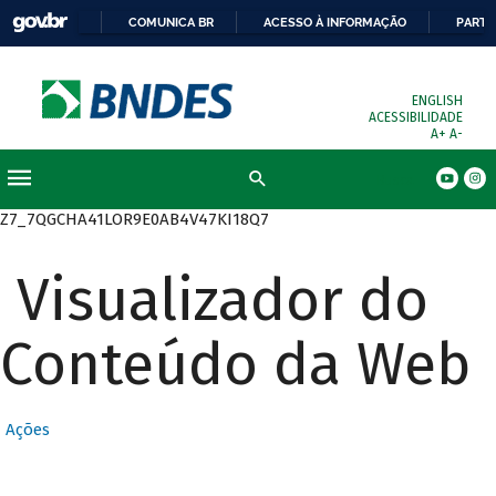
COMUNICA BR
ACESSO À INFORMAÇÃO
PARTI
ENGLISH
ACESSIBILIDADE
A+
A-
Busca
Z7_7QGCHA41LOR9E0AB4V47KI18Q7
Visualizador do
Conteúdo da Web
Ações