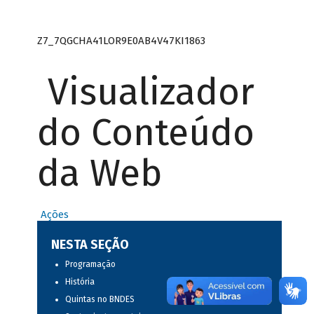
Z7_7QGCHA41LOR9E0AB4V47KI1863
Visualizador
do Conteúdo
da Web
Ações
NESTA SEÇÃO
Programação
História
Quintas no BNDES