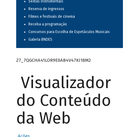
Sextas instrumentais
Reserva de ingressos
Filmes e festivais de cinema
Receba a programação
Concursos para Escolha de Espetáculos Musicais
Galeria BNDES
Z7_7QGCHA41LOR9E0AB4V47KI18M2
Visualizador
do Conteúdo
da Web
Ações