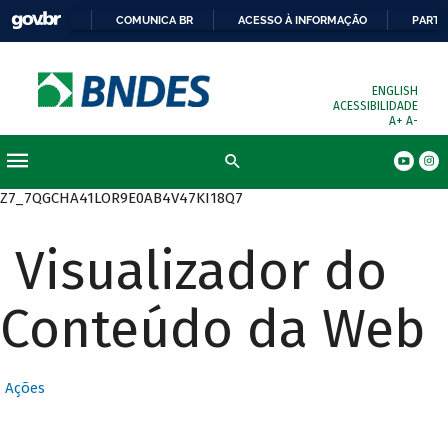
COMUNICA BR
ACESSO À INFORMAÇÃO
PARTI
ENGLISH
ACESSIBILIDADE
A+
A-
Busca
Z7_7QGCHA41LOR9E0AB4V47KI18Q7
Visualizador do
Conteúdo da Web
Ações