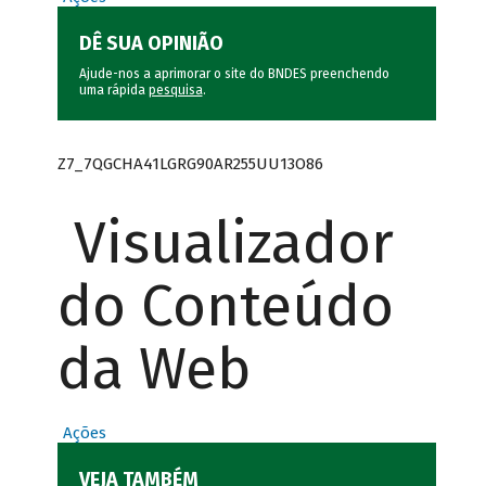
DÊ SUA OPINIÃO
Ajude-nos a aprimorar o site do BNDES preenchendo
uma rápida
pesquisa
.
Z7_7QGCHA41LGRG90AR255UU13O86
Visualizador
do Conteúdo
da Web
Ações
VEJA TAMBÉM