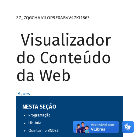
Z7_7QGCHA41LOR9E0AB4V47KI1863
Visualizador
do Conteúdo
da Web
Ações
NESTA SEÇÃO
Programação
História
Quintas no BNDES