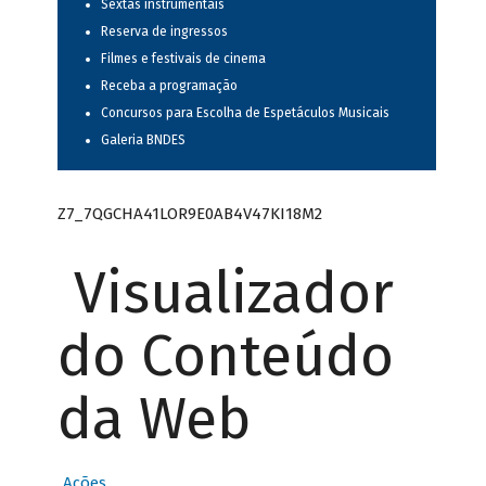
Sextas instrumentais
Reserva de ingressos
Filmes e festivais de cinema
Receba a programação
Concursos para Escolha de Espetáculos Musicais
Galeria BNDES
Z7_7QGCHA41LOR9E0AB4V47KI18M2
Visualizador
do Conteúdo
da Web
Ações