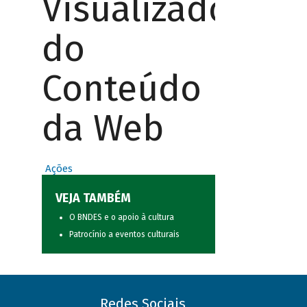
Visualizador
do
Conteúdo
da Web
Ações
VEJA TAMBÉM
O BNDES e o apoio à cultura
Patrocínio a eventos culturais
Redes Sociais