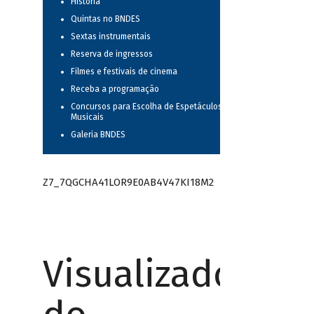
História
Quintas no BNDES
Sextas instrumentais
Reserva de ingressos
Filmes e festivais de cinema
Receba a programação
Concursos para Escolha de Espetáculos
Musicais
Galeria BNDES
Z7_7QGCHA41LOR9E0AB4V47KI18M2
Visualizador