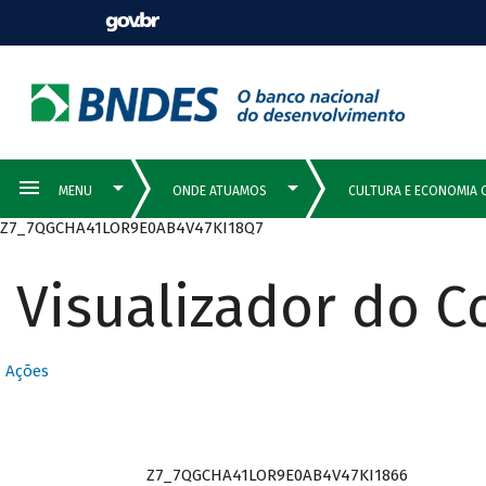
Z7_7QGCHA41LOR9E0AB4V47KI18Q7
Visualizador do 
Ações
Z7_7QGCHA41LOR9E0AB4V47KI1866