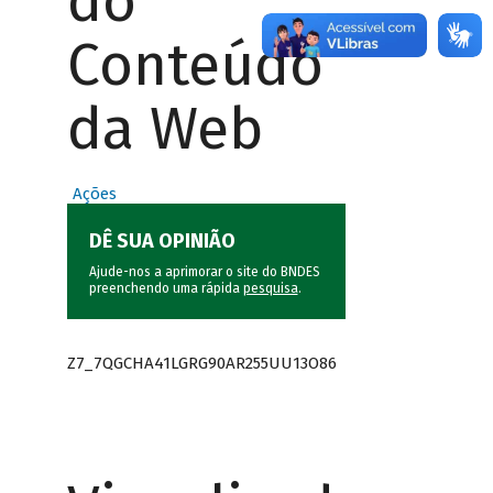
do
Conteúdo
da Web
Ações
DÊ SUA OPINIÃO
Ajude-nos a aprimorar o site do BNDES
preenchendo uma rápida
pesquisa
.
Z7_7QGCHA41LGRG90AR255UU13O86