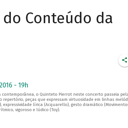
r do Conteúdo da
2016 - 19h
 contemporânea, o Quinteto Pierrot neste concerto passeia pel
No repertório, peças que expressam virtuosidade em linhas melód
I), expressividade lírica (Acquarello), gesto dramático (Movimentos
rítmico, vigoroso e lúdico (Toy).