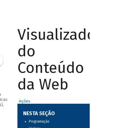
Visualizador
do
Conteúdo
da Web
a
icas
Ações
),
NESTA SEÇÃO
Programação