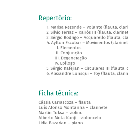
Repertório:
1. Marisa Rezende – Volante (flauta, clarin
2. Silvio Ferraz – Kairós III (flauta, clarinet
3. Sérgio Rodrigo – Acquarello (flauta, cla
4. Aylton Escobar – Movimentos (clarinete, 
I. Elementos
II. Conjunção
III. Degeneração
IV. Epílogo
5. Sérgio Kafejian – Circulares III (flauta, c
6. Alexandre Lunsqui – Toy (flauta, clarinet
Ficha técnica:
Cássia Carrascoza – flauta
Luís Afonso Montanha – clarinete
Martin Tuksa – violino
Alberto Mota Kanji – violoncelo
Lidia Bazarian – piano