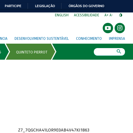
PARTICIPE
LEGISLAÇÃO
ÓRGÃOS DO GOVERNO
⁣
ENGLISH
ACESSIBILIDADE
A+
A-
NCIA
DESENVOLVIMENTO SUSTENTÁVEL
CONHECIMENTO
IMPRENSA
Busca
Z7_7QGCHA41LOR9E0AB4V47KI1863