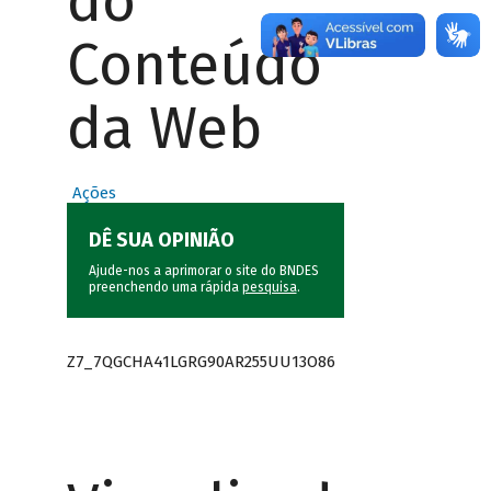
do
Conteúdo
da Web
Ações
DÊ SUA OPINIÃO
Ajude-nos a aprimorar o site do BNDES
preenchendo uma rápida
pesquisa
.
Z7_7QGCHA41LGRG90AR255UU13O86