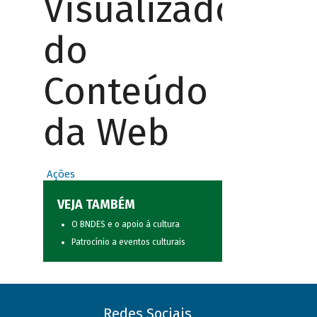
Visualizador
do
Conteúdo
da Web
Ações
VEJA TAMBÉM
O BNDES e o apoio à cultura
Patrocínio a eventos culturais
Redes Sociais