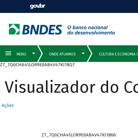
Z7_7QGCHA41LOR9E0AB4V47KI18Q7
Visualizador do 
Ações
Z7_7QGCHA41LOR9E0AB4V47KI1866