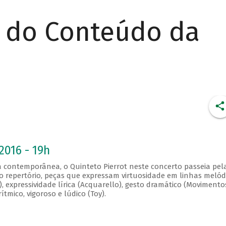
r do Conteúdo da
2016 - 19h
 contemporânea, o Quinteto Pierrot neste concerto passeia pel
No repertório, peças que expressam virtuosidade em linhas melód
I), expressividade lírica (Acquarello), gesto dramático (Movimentos
rítmico, vigoroso e lúdico (Toy).