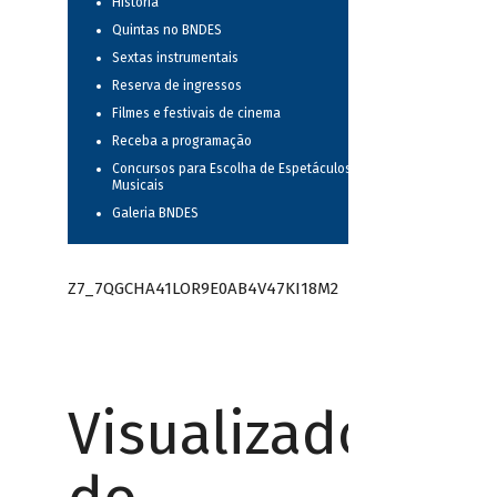
História
Quintas no BNDES
Sextas instrumentais
Reserva de ingressos
Filmes e festivais de cinema
Receba a programação
Concursos para Escolha de Espetáculos
Musicais
Galeria BNDES
Z7_7QGCHA41LOR9E0AB4V47KI18M2
Visualizador