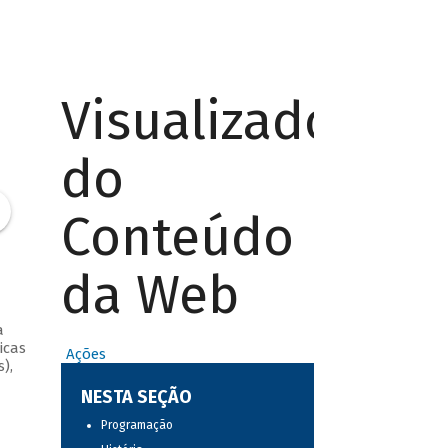
Visualizador
do
Conteúdo
da Web
a
icas
Ações
),
NESTA SEÇÃO
Programação