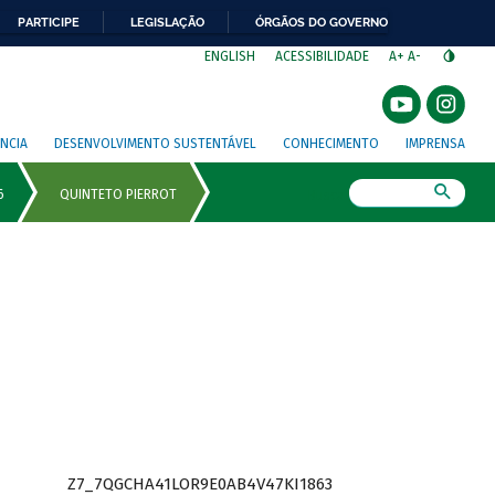
PARTICIPE
LEGISLAÇÃO
ÓRGÃOS DO GOVERNO
⁣
ENGLISH
ACESSIBILIDADE
A+
A-
NCIA
DESENVOLVIMENTO SUSTENTÁVEL
CONHECIMENTO
IMPRENSA
Busca
Z7_7QGCHA41LOR9E0AB4V47KI1863