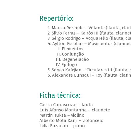
Repertório:
1. Marisa Rezende – Volante (flauta, clarin
2. Silvio Ferraz – Kairós III (flauta, clarinet
3. Sérgio Rodrigo – Acquarello (flauta, cla
4. Aylton Escobar – Movimentos (clarinete, 
I. Elementos
II. Conjunção
III. Degeneração
IV. Epílogo
5. Sérgio Kafejian – Circulares III (flauta, c
6. Alexandre Lunsqui – Toy (flauta, clarinet
Ficha técnica:
Cássia Carrascoza – flauta
Luís Afonso Montanha – clarinete
Martin Tuksa – violino
Alberto Mota Kanji – violoncelo
Lidia Bazarian – piano