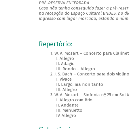
PRÉ-RESERVA ENCERRADA
Caso não tenha conseguido fazer a pré-reserv
na recepção do Espaço Cultural BNDES, no di
ingresso com lugar marcado, estando o númer
Repertório:
1. W. A. Mozart – Concerto para Clarinet
I. Allegro
II. Adagio
III. Rondo – Allegro
2. J. S. Bach – Concerto para dois viol
I. Vivace
II. Largo, ma non tanto
III. Allegro
3. W. A. Mozart – Sinfonia nº 25 em Sol 
I. Allegro com Brio
II. Andante
III. Menuetto
IV. Allegro