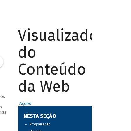
Visualizador
do
Conteúdo
da Web
ios
Ações
as
imas
NESTA SEÇÃO
Programação