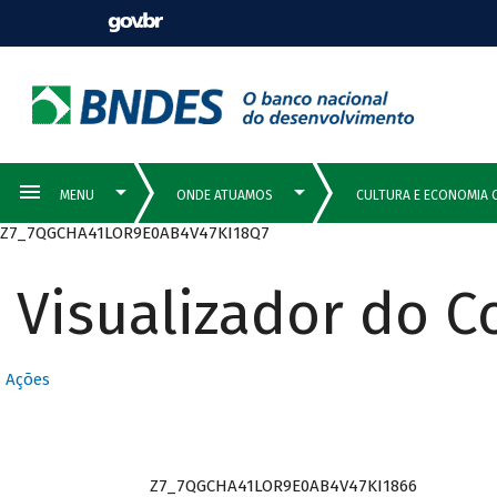
Z7_7QGCHA41LOR9E0AB4V47KI18Q7
Visualizador do 
Ações
Z7_7QGCHA41LOR9E0AB4V47KI1866