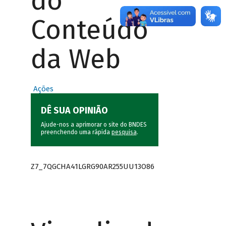
do
Conteúdo
da Web
Ações
DÊ SUA OPINIÃO
Ajude-nos a aprimorar o site do BNDES
preenchendo uma rápida
pesquisa
.
Z7_7QGCHA41LGRG90AR255UU13O86