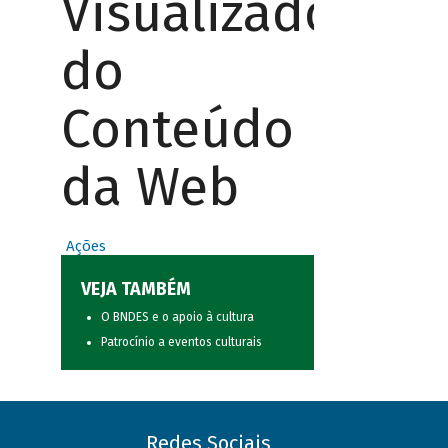
Visualizador
do
Conteúdo
da Web
Ações
VEJA TAMBÉM
O BNDES e o apoio à cultura
Patrocínio a eventos culturais
Redes Sociais