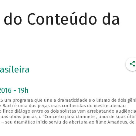
r do Conteúdo da
asileira
2016 - 19h
S um programa que une a dramaticidade e o lirismo de dois gên
 de Bach é uma das peças mais conhecidas do mestre alemão,
lírico diálogo entre os dois solistas vem arrebatando audiênci
as obras primas, o “Concerto para clarinete”, uma de suas últ
 – seu dramático início serviu de abertura ao filme Amadeus, de