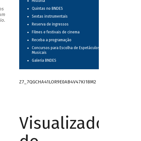
História
os
Quintas no BNDES
 um
Sextas instrumentais
io.
Reserva de ingressos
Filmes e festivais de cinema
Receba a programação
Concursos para Escolha de Espetáculos
Musicais
Galeria BNDES
Z7_7QGCHA41LOR9E0AB4V47KI18M2
Visualizador