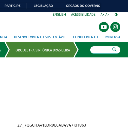
PARTICIPE
LEGISLAÇÃO
ÓRGÃOS DO GOVERNO
⁣
ENGLISH
ACESSIBILIDADE
A+
A-
NCIA
DESENVOLVIMENTO SUSTENTÁVEL
CONHECIMENTO
IMPRENSA
Busca
Z7_7QGCHA41LOR9E0AB4V47KI1863