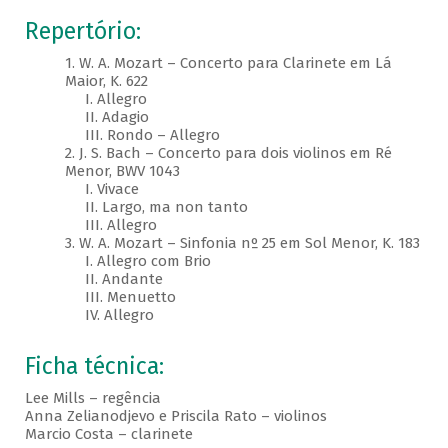
Repertório:
1. W. A. Mozart – Concerto para Clarinete em Lá
Maior, K. 622
I. Allegro
II. Adagio
III. Rondo – Allegro
2. J. S. Bach – Concerto para dois violinos em Ré
Menor, BWV 1043
I. Vivace
II. Largo, ma non tanto
III. Allegro
3. W. A. Mozart – Sinfonia nº 25 em Sol Menor, K. 183
I. Allegro com Brio
II. Andante
III. Menuetto
IV. Allegro
Ficha técnica:
Lee Mills – regência
Anna Zelianodjevo e Priscila Rato – violinos
Marcio Costa – clarinete