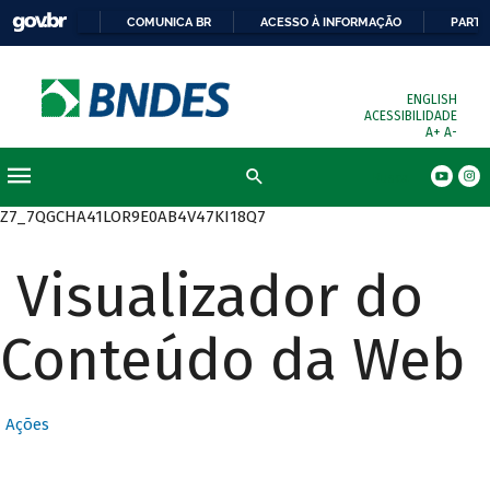
COMUNICA BR
ACESSO À INFORMAÇÃO
PARTI
ENGLISH
ACESSIBILIDADE
A+
A-
Busca
Z7_7QGCHA41LOR9E0AB4V47KI18Q7
Visualizador do
Conteúdo da Web
Ações