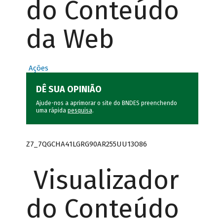
do Conteúdo
da Web
Ações
DÊ SUA OPINIÃO
Ajude-nos a aprimorar o site do BNDES preenchendo
uma rápida
pesquisa
.
Z7_7QGCHA41LGRG90AR255UU13O86
Visualizador
do Conteúdo