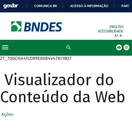
COMUNICA BR
ACESSO À INFORMAÇÃO
PARTI
ENGLISH
ACESSIBILIDADE
A+
A-
Busca
Z7_7QGCHA41LOR9E0AB4V47KI18Q7
Visualizador do
Conteúdo da Web
Ações