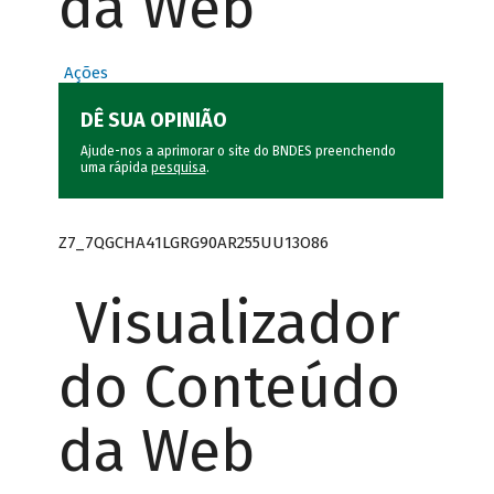
da Web
Ações
DÊ SUA OPINIÃO
Ajude-nos a aprimorar o site do BNDES preenchendo
uma rápida
pesquisa
.
Z7_7QGCHA41LGRG90AR255UU13O86
Visualizador
do Conteúdo
da Web