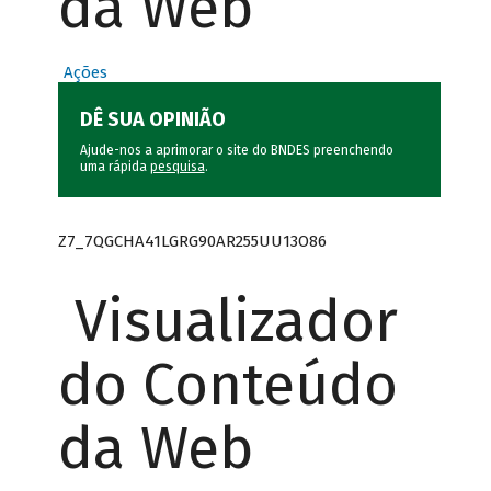
da Web
Ações
DÊ SUA OPINIÃO
Ajude-nos a aprimorar o site do BNDES preenchendo
uma rápida
pesquisa
.
Z7_7QGCHA41LGRG90AR255UU13O86
Visualizador
do Conteúdo
da Web