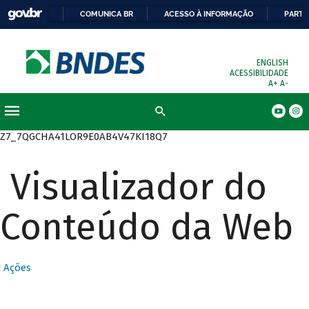
COMUNICA BR
ACESSO À INFORMAÇÃO
PARTI
ENGLISH
ACESSIBILIDADE
A+
A-
Busca
Z7_7QGCHA41LOR9E0AB4V47KI18Q7
Visualizador do
Conteúdo da Web
Ações