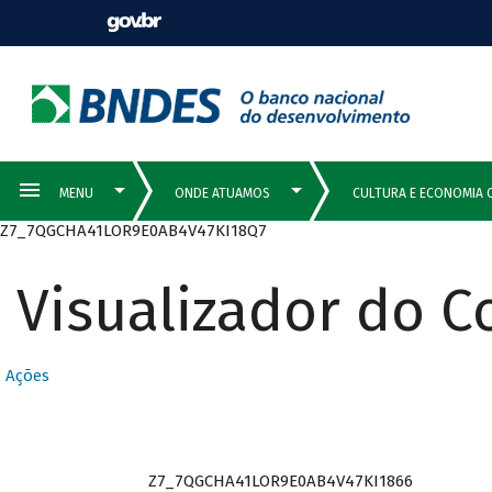
Z7_7QGCHA41LOR9E0AB4V47KI18Q7
Visualizador do 
Ações
Z7_7QGCHA41LOR9E0AB4V47KI1866