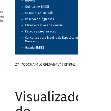
História
Quintas no BNDES
os
Sextas instrumentais
 um
Reserva de ingressos
io.
Filmes e festivais de cinema
Receba a programação
Concursos para Escolha de Espetáculos
Musicais
Galeria BNDES
Z7_7QGCHA41LOR9E0AB4V47KI18M2
Visualizador