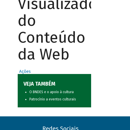
Visualizador
do
Conteúdo
da Web
Ações
VEJA TAMBÉM
O BNDES e o apoio à cultura
Patrocínio a eventos culturais
Redes Sociais