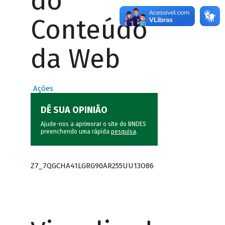
do
Conteúdo
da Web
Ações
DÊ SUA OPINIÃO
Ajude-nos a aprimorar o site do BNDES
preenchendo uma rápida
pesquisa
.
Z7_7QGCHA41LGRG90AR255UU13O86