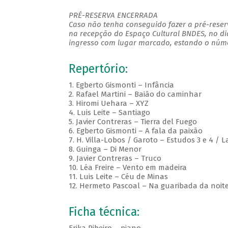
PRÉ-RESERVA ENCERRADA
Caso não tenha conseguido fazer a pré-reserv
na recepção do Espaço Cultural BNDES, no di
ingresso com lugar marcado, estando o númer
Repertório:
1. Egberto Gismonti – Infância
2. Rafael Martini – Baião do caminhar
3. Hiromi Uehara – XYZ
4. Luis Leite – Santiago
5. Javier Contreras – Tierra del Fuego
6. Egberto Gismonti – A fala da paixão
7. H. Villa-Lobos / Garoto – Estudos 3 e 4 /
8. Guinga – Di Menor
9. Javier Contreras – Truco
10. Léa Freire – Vento em madeira
11. Luis Leite – Céu de Minas
12. Hermeto Pascoal – Na guaribada da noit
Ficha técnica: