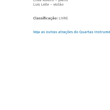
Erika Ribeiro – piano
Luis Leite – violão
Classificação:
LIVRE
Veja as outras atrações do Quartas Instrume