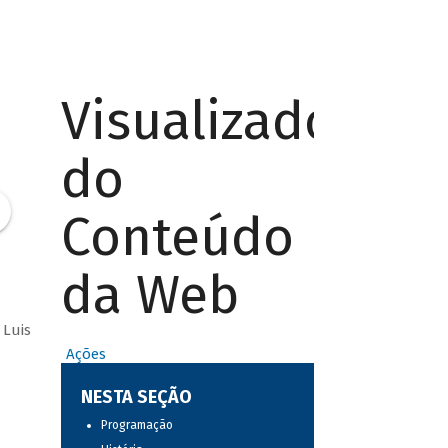
Visualizador
do
Conteúdo
da Web
 Luis
Ações
NESTA SEÇÃO
Programação