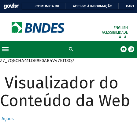
COMUNICA BR
ACESSO À INFORMAÇÃO
PARTI
ENGLISH
ACESSIBILIDADE
A+
A-
Busca
Z7_7QGCHA41LOR9E0AB4V47KI18Q7
Visualizador do
Conteúdo da Web
Ações