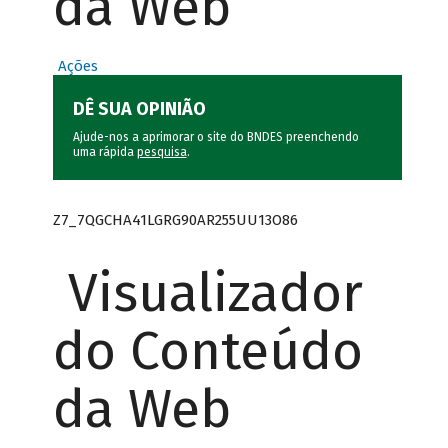
da Web
Ações
DÊ SUA OPINIÃO
Ajude-nos a aprimorar o site do BNDES preenchendo
uma rápida
pesquisa
.
Z7_7QGCHA41LGRG90AR255UU13O86
Visualizador
do Conteúdo
da Web