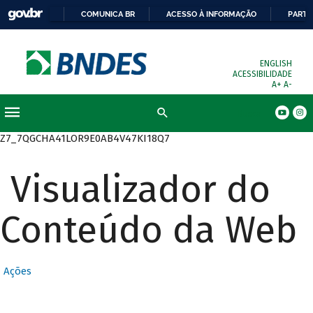
COMUNICA BR
ACESSO À INFORMAÇÃO
PARTI
ENGLISH
ACESSIBILIDADE
A+
A-
Busca
Z7_7QGCHA41LOR9E0AB4V47KI18Q7
Visualizador do
Conteúdo da Web
Ações