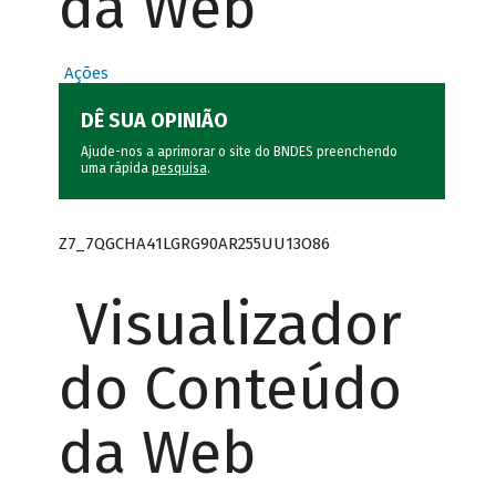
da Web
Ações
DÊ SUA OPINIÃO
Ajude-nos a aprimorar o site do BNDES preenchendo
uma rápida
pesquisa
.
Z7_7QGCHA41LGRG90AR255UU13O86
Visualizador
do Conteúdo
da Web