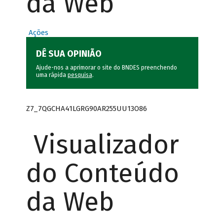
da Web
Ações
DÊ SUA OPINIÃO
Ajude-nos a aprimorar o site do BNDES preenchendo
uma rápida
pesquisa
.
Z7_7QGCHA41LGRG90AR255UU13O86
Visualizador
do Conteúdo
da Web