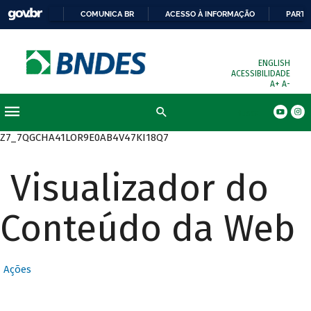
COMUNICA BR
ACESSO À INFORMAÇÃO
PARTI
ENGLISH
ACESSIBILIDADE
A+
A-
Busca
Z7_7QGCHA41LOR9E0AB4V47KI18Q7
Visualizador do
Conteúdo da Web
Ações