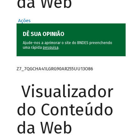
da Web
Ações
DÊ SUA OPINIÃO
Ajude-nos a aprimorar o site do BNDES preenchendo
uma rápida
pesquisa
.
Z7_7QGCHA41LGRG90AR255UU13O86
Visualizador
do Conteúdo
da Web