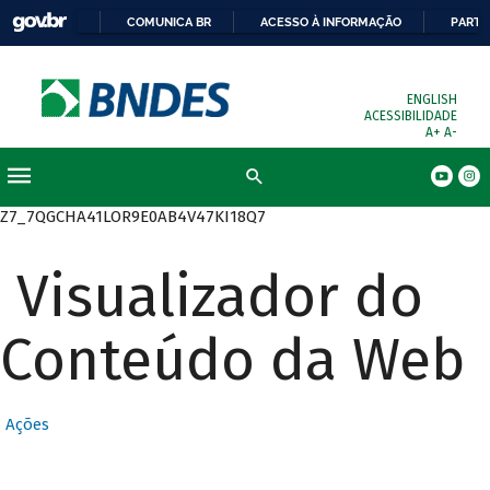
COMUNICA BR
ACESSO À INFORMAÇÃO
PARTI
ENGLISH
ACESSIBILIDADE
A+
A-
Busca
Z7_7QGCHA41LOR9E0AB4V47KI18Q7
Visualizador do
Conteúdo da Web
Ações