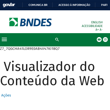
COMUNICA BR
ACESSO À INFORMAÇÃO
PARTI
ENGLISH
ACESSIBILIDADE
A+
A-
Busca
Z7_7QGCHA41LOR9E0AB4V47KI18Q7
Visualizador do
Conteúdo da Web
Ações