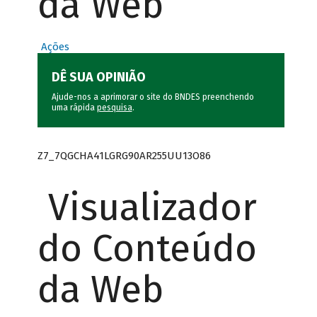
da Web
Ações
DÊ SUA OPINIÃO
Ajude-nos a aprimorar o site do BNDES preenchendo
uma rápida
pesquisa
.
Z7_7QGCHA41LGRG90AR255UU13O86
Visualizador
do Conteúdo
da Web