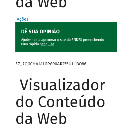
da Web
Ações
DÊ SUA OPINIÃO
Ajude-nos a aprimorar o site do BNDES preenchendo
uma rápida
pesquisa
.
Z7_7QGCHA41LGRG90AR255UU13O86
Visualizador
do Conteúdo
da Web