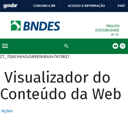
COMUNICA BR
ACESSO À INFORMAÇÃO
PARTI
ENGLISH
ACESSIBILIDADE
A+
A-
Busca
Z7_7QGCHA41LOR9E0AB4V47KI18Q7
Visualizador do
Conteúdo da Web
Ações