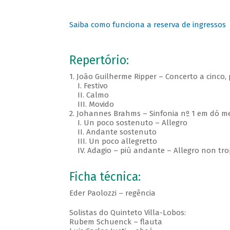
Saiba como funciona a reserva de ingressos
Repertório:
1. João Guilherme Ripper – Concerto a cinco,
I. Festivo
II. Calmo
III. Movido
2. Johannes Brahms – Sinfonia nº 1 em dó me
I. Un poco sostenuto – Allegro
II. Andante sostenuto
III. Un poco allegretto
IV. Adagio – più andante – Allegro non tro
Ficha técnica:
Eder Paolozzi – regência
Solistas do Quinteto Villa-Lobos:
Rubem Schuenck – flauta