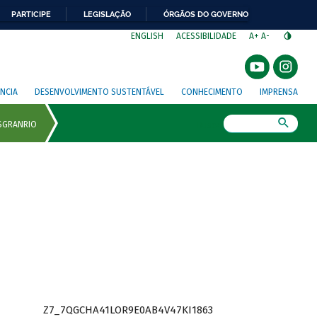
PARTICIPE
LEGISLAÇÃO
ÓRGÃOS DO GOVERNO
⁣
ENGLISH
ACESSIBILIDADE
A+
A-
NCIA
DESENVOLVIMENTO SUSTENTÁVEL
CONHECIMENTO
IMPRENSA
Busca
Z7_7QGCHA41LOR9E0AB4V47KI1863