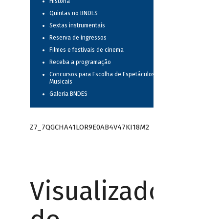
História
Quintas no BNDES
Sextas instrumentais
Reserva de ingressos
Filmes e festivais de cinema
Receba a programação
Concursos para Escolha de Espetáculos
Musicais
Galeria BNDES
Z7_7QGCHA41LOR9E0AB4V47KI18M2
Visualizador