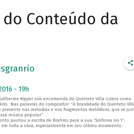
r do Conteúdo da
esgranrio
2016 - 19h
 Guilherme Ripper sob encomenda do Quinteto Villa-Lobos como
o. Nas palavras do compositor: “A brasilidade do Quinteto Vill
 presente nas melodias e nos fragmentos melódicos, que se ju
ossa música popular”.
to pautou a escrita de Brahms para a sua “Sinfonia no 1”.
 em toda a obra, especialmente em seu último movimento.