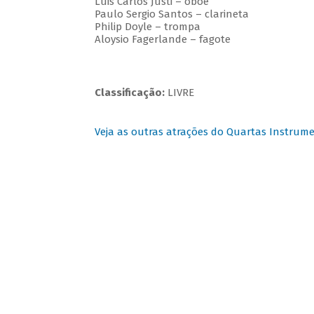
Luis Carlos Justi – oboé
Paulo Sergio Santos – clarineta
Philip Doyle – trompa
Aloysio Fagerlande – fagote
Classificação:
LIVRE
Veja as outras atrações do Quartas Instrume