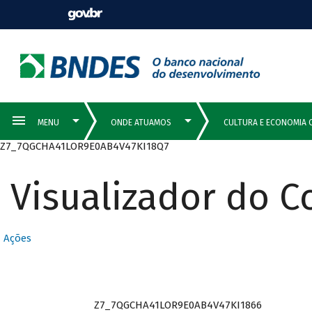
Z7_7QGCHA41LOR9E0AB4V47KI18Q7
Visualizador do 
Ações
Z7_7QGCHA41LOR9E0AB4V47KI1866