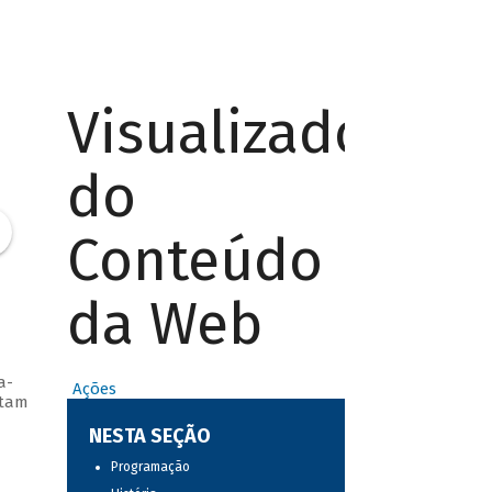
Visualizador
do
Conteúdo
da Web
a-
Ações
ntam
NESTA SEÇÃO
Programação