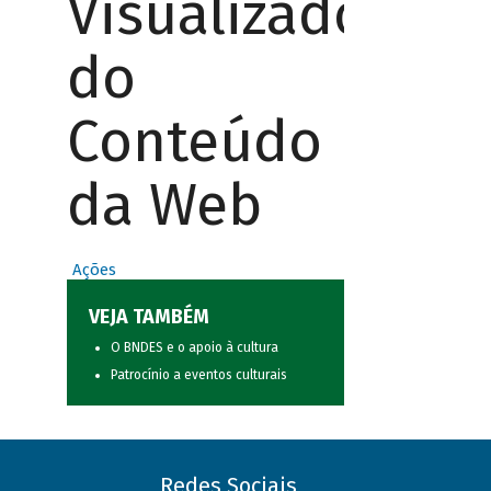
Visualizador
do
Conteúdo
da Web
Ações
VEJA TAMBÉM
O BNDES e o apoio à cultura
Patrocínio a eventos culturais
Redes Sociais