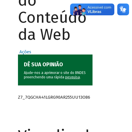
do
Conteúdo
da Web
Ações
DÊ SUA OPINIÃO
Ajude-nos a aprimorar o site do BNDES
preenchendo uma rápida
pesquisa
.
Z7_7QGCHA41LGRG90AR255UU13O86