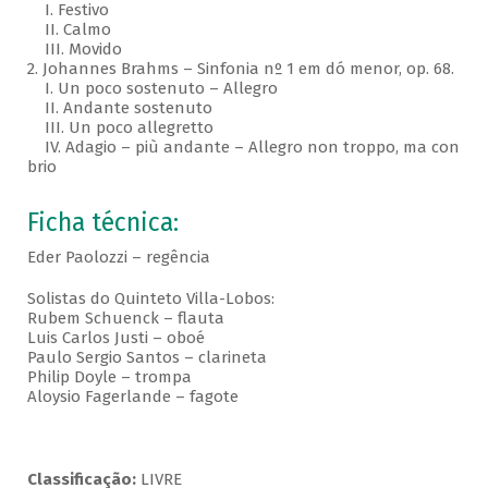
I. Festivo
II. Calmo
III. Movido
2. Johannes Brahms – Sinfonia nº 1 em dó menor, op. 68.
I. Un poco sostenuto – Allegro
II. Andante sostenuto
III. Un poco allegretto
IV. Adagio – più andante – Allegro non troppo, ma con
brio
Ficha técnica:
Eder Paolozzi – regência
Solistas do Quinteto Villa-Lobos:
Rubem Schuenck – flauta
Luis Carlos Justi – oboé
Paulo Sergio Santos – clarineta
Philip Doyle – trompa
Aloysio Fagerlande – fagote
Classificação:
LIVRE