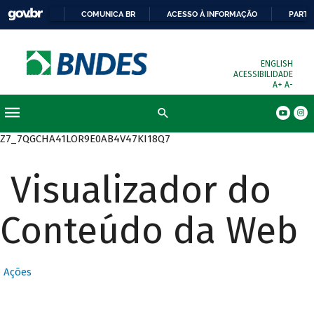
COMUNICA BR
ACESSO À INFORMAÇÃO
PARTI
ENGLISH
ACESSIBILIDADE
A+
A-
Busca
Z7_7QGCHA41LOR9E0AB4V47KI18Q7
Visualizador do
Conteúdo da Web
Ações