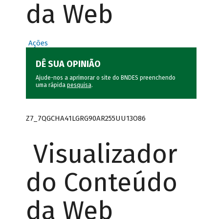
da Web
Ações
DÊ SUA OPINIÃO
Ajude-nos a aprimorar o site do BNDES preenchendo
uma rápida
pesquisa
.
Z7_7QGCHA41LGRG90AR255UU13O86
Visualizador
do Conteúdo
da Web