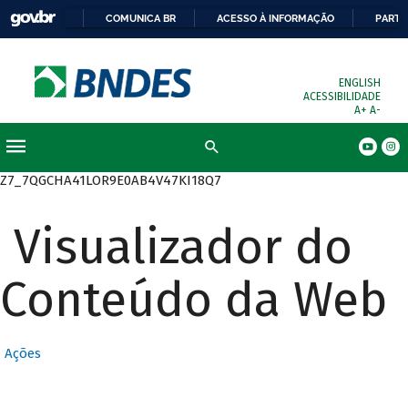
COMUNICA BR
ACESSO À INFORMAÇÃO
PARTI
ENGLISH
ACESSIBILIDADE
A+
A-
Busca
Z7_7QGCHA41LOR9E0AB4V47KI18Q7
Visualizador do
Conteúdo da Web
Ações