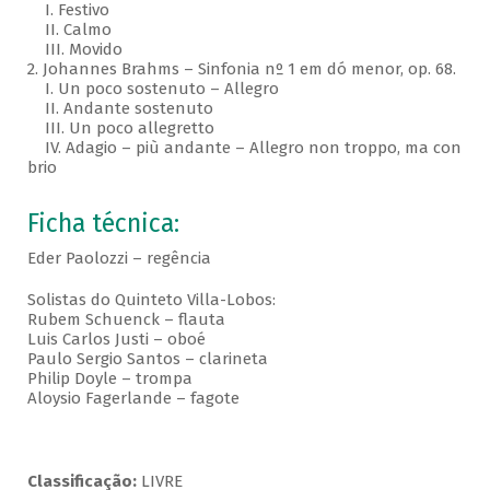
I. Festivo
II. Calmo
III. Movido
2. Johannes Brahms – Sinfonia nº 1 em dó menor, op. 68.
I. Un poco sostenuto – Allegro
II. Andante sostenuto
III. Un poco allegretto
IV. Adagio – più andante – Allegro non troppo, ma con
brio
Ficha técnica:
Eder Paolozzi – regência
Solistas do Quinteto Villa-Lobos:
Rubem Schuenck – flauta
Luis Carlos Justi – oboé
Paulo Sergio Santos – clarineta
Philip Doyle – trompa
Aloysio Fagerlande – fagote
Classificação:
LIVRE