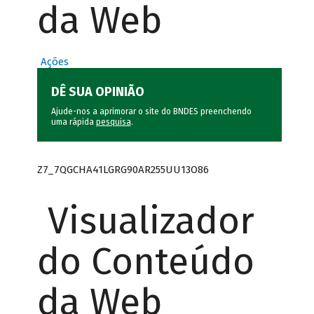
da Web
Ações
DÊ SUA OPINIÃO
Ajude-nos a aprimorar o site do BNDES preenchendo
uma rápida
pesquisa
.
Z7_7QGCHA41LGRG90AR255UU13O86
Visualizador
do Conteúdo
da Web