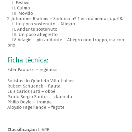
I. Festivo
II. Calmo
III. Movido
2. Johannes Brahms – Sinfonia nº 1 em dó menor, op. 68.
I. Un poco sostenuto – Allegro
II. Andante sostenuto
III. Un poco allegretto
IV. Adagio – più andante – Allegro non troppo, ma con
brio
Ficha técnica:
Eder Paolozzi – regência
Solistas do Quinteto Villa-Lobos:
Rubem Schuenck – flauta
Luis Carlos Justi – oboé
Paulo Sergio Santos – clarineta
Philip Doyle – trompa
Aloysio Fagerlande – fagote
Classificação:
LIVRE