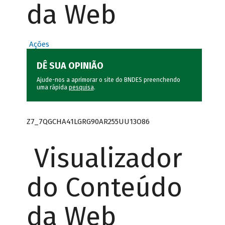
da Web
Ações
DÊ SUA OPINIÃO
Ajude-nos a aprimorar o site do BNDES preenchendo
uma rápida
pesquisa
.
Z7_7QGCHA41LGRG90AR255UU13O86
Visualizador
do Conteúdo
da Web