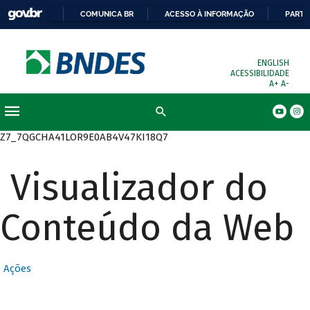
COMUNICA BR
ACESSO À INFORMAÇÃO
PARTI
ENGLISH
ACESSIBILIDADE
A+
A-
Busca
Z7_7QGCHA41LOR9E0AB4V47KI18Q7
Visualizador do
Conteúdo da Web
Ações