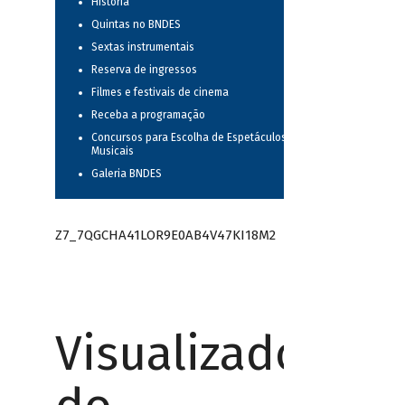
História
Quintas no BNDES
Sextas instrumentais
Reserva de ingressos
Filmes e festivais de cinema
Receba a programação
Concursos para Escolha de Espetáculos
Musicais
Galeria BNDES
Z7_7QGCHA41LOR9E0AB4V47KI18M2
Visualizador