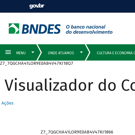
Z7_7QGCHA41LOR9E0AB4V47KI18Q7
Visualizador do 
Ações
Z7_7QGCHA41LOR9E0AB4V47KI1866