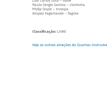
Luis Carlos Justi – oboé
Paulo Sergio Santos – clarineta
Philip Doyle – trompa
Aloysio Fagerlande – fagote
Classificação:
LIVRE
Veja as outras atrações do Quartas Instrume