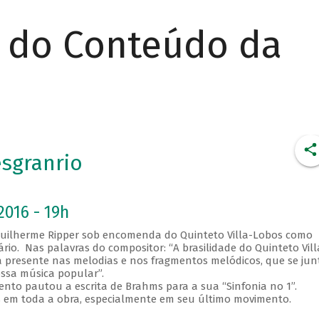
r do Conteúdo da
esgranrio
2016 - 19h
 Guilherme Ripper sob encomenda do Quinteto Villa-Lobos como
o. Nas palavras do compositor: “A brasilidade do Quinteto Vill
 presente nas melodias e nos fragmentos melódicos, que se ju
ossa música popular”.
to pautou a escrita de Brahms para a sua “Sinfonia no 1”.
 em toda a obra, especialmente em seu último movimento.