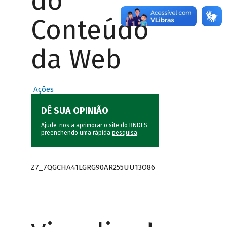
do
Conteúdo
da Web
Ações
DÊ SUA OPINIÃO
Ajude-nos a aprimorar o site do BNDES
preenchendo uma rápida
pesquisa
.
Z7_7QGCHA41LGRG90AR255UU13O86