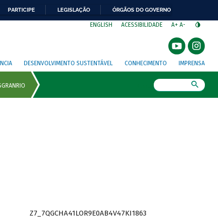
PARTICIPE
LEGISLAÇÃO
ÓRGÃOS DO GOVERNO
⁣
ENGLISH
ACESSIBILIDADE
A+
A-
NCIA
DESENVOLVIMENTO SUSTENTÁVEL
CONHECIMENTO
IMPRENSA
Busca
Z7_7QGCHA41LOR9E0AB4V47KI1863