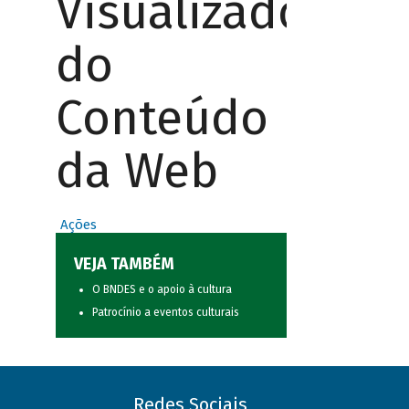
Visualizador
do
Conteúdo
da Web
Ações
VEJA TAMBÉM
O BNDES e o apoio à cultura
Patrocínio a eventos culturais
Redes Sociais