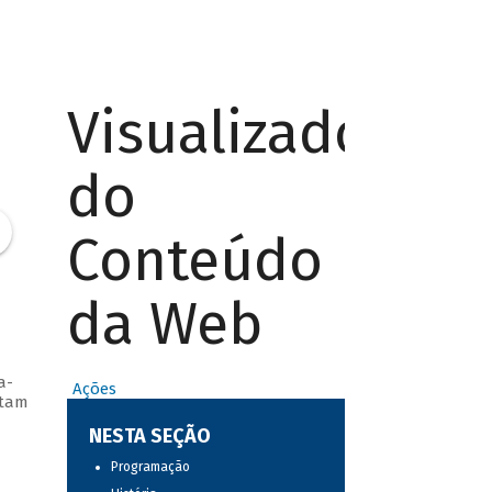
Visualizador
do
Conteúdo
da Web
a-
Ações
ntam
NESTA SEÇÃO
Programação