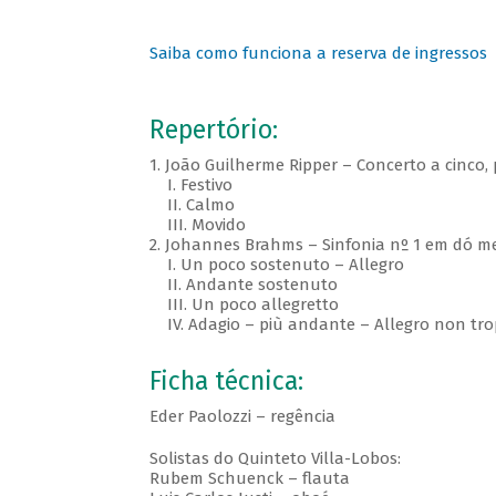
Saiba como funciona a reserva de ingressos
Repertório:
1. João Guilherme Ripper – Concerto a cinco,
I. Festivo
II. Calmo
III. Movido
2. Johannes Brahms – Sinfonia nº 1 em dó me
I. Un poco sostenuto – Allegro
II. Andante sostenuto
III. Un poco allegretto
IV. Adagio – più andante – Allegro non tro
Ficha técnica:
Eder Paolozzi – regência
Solistas do Quinteto Villa-Lobos:
Rubem Schuenck – flauta