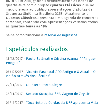
BNDES. Em 2010, ganhou definitivamente as noites de
quarta-feira com o projeto
Quartas Clássicas
, que no
início oferecia ao público apresentações gratuitas da
Orquestra Sinfônica Brasileira (OSB). Atualmente, o
Quartas Clássicas
apresenta uma agenda de concertos
semanais, contando com apresentações variadas, todas
as
quartas-feiras às 19h
.
Saiba como funciona a
reserva de ingressos
.
Espetáculos realizados
13/12/2017 -
Paulo Bellinati e Cristina Azuma / “Pingue-
Pongue”
06/12/2017 -
Vicente Paschoal / “O Antigo e O Atual – O
Violão através dos Séculos”
29/11/2017 -
Quinteto Porto Alegre
22/11/2017 -
Sexteto Sucupira / "A Viagem de Ziryab"
01/11/2017 -
“Quarteto de Cordas da UFF apresenta Villa-