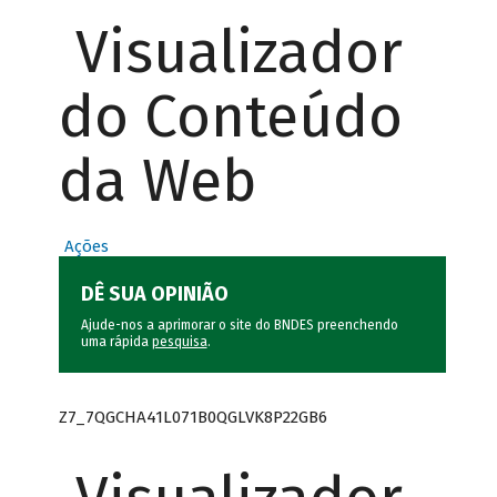
Visualizador
do Conteúdo
da Web
Ações
DÊ SUA OPINIÃO
Ajude-nos a aprimorar o site do BNDES preenchendo
uma rápida
pesquisa
.
Z7_7QGCHA41L071B0QGLVK8P22GB6