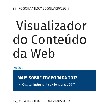
Z7_7QGCHA41L071B0QGLVK8P22GJ7
Visualizador
do Conteúdo
da Web
Ações
MAIS SOBRE TEMPORADA 2017
Quartas Instrumentais - Temporada 2017
Z7_7QGCHA41L071B0QGLVK8P22GB4