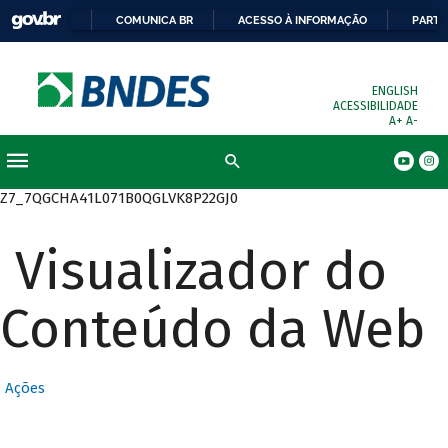
COMUNICA BR
ACESSO À INFORMAÇÃO
PARTI
ENGLISH
ACESSIBILIDADE
A+
A-
Busca
Z7_7QGCHA41L071B0QGLVK8P22GJ0
Visualizador do
Conteúdo da Web
Ações