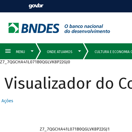
Z7_7QGCHA41L071B0QGLVK8P22GJ0
Visualizador do 
Ações
Z7_7QGCHA41L071B0QGLVK8P22GJ1