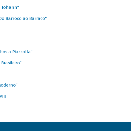
a Johann"
Do Barroco ao Barraco"
obos a Piazzolla”
Brasileiro”
 Moderno”
VIII