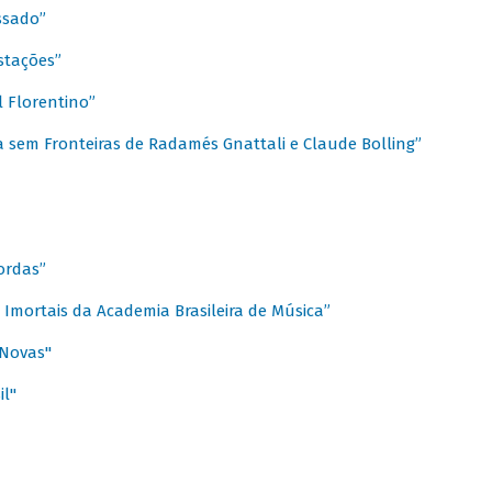
ssado”
stações”
 Florentino”
 sem Fronteiras de Radamés Gnattali e Claude Bolling”
ordas”
Imortais da Academia Brasileira de Música”
 Novas"
il"