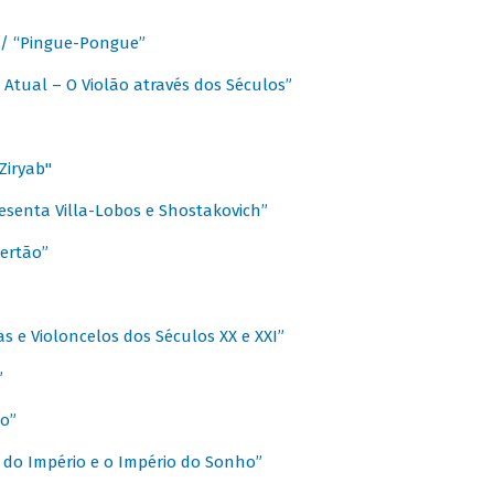
a / “Pingue-Pongue”
 Atual – O Violão através dos Séculos”
Ziryab"
esenta Villa-Lobos e Shostakovich”
ertão”
s e Violoncelos dos Séculos XX e XXI”
”
o”
 do Império e o Império do Sonho”