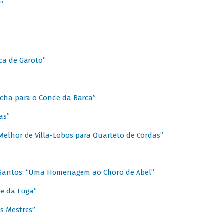
”
ica de Garoto”
Marcha para o Conde da Barca”
as”
Melhor de Villa-Lobos para Quarteto de Cordas”
o Santos: “Uma Homenagem ao Choro de Abel”
te da Fuga”
s Mestres”