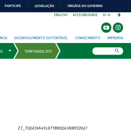
PARTICIPE
LEGISLAÇÃO
ÓRGÃOS DO GOVERNO
⁣
ENGLISH
ACESSIBILIDADE
A+
A-
NCIA
DESENVOLVIMENTO SUSTENTÁVEL
CONHECIMENTO
IMPRENSA
Busca
Z7_7QGCHA41L071B0QGLVK8P22GJ7