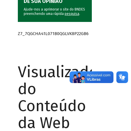
DÊ SUA OPINIÃO
Ajude-nos a aprimorar o site do BNDES
preenchendo uma rápida
pesquisa
.
Z7_7QGCHA41L071B0QGLVK8P22GB6
Visualizador
do
Conteúdo
da Web