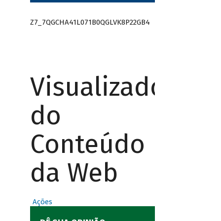
Z7_7QGCHA41L071B0QGLVK8P22GB4
Visualizador
do
Conteúdo
da Web
Ações