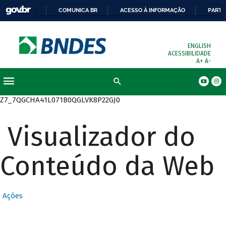
COMUNICA BR
ACESSO À INFORMAÇÃO
PARTI
ENGLISH
ACESSIBILIDADE
A+
A-
Busca
Z7_7QGCHA41L071B0QGLVK8P22GJ0
Visualizador do
Conteúdo da Web
Ações