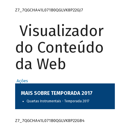
Z7_7QGCHA41L071B0QGLVK8P22GJ7
Visualizador
do Conteúdo
da Web
Ações
MAIS SOBRE TEMPORADA 2017
Quartas Instrumentais - Temporada 2017
Z7_7QGCHA41L071B0QGLVK8P22GB4