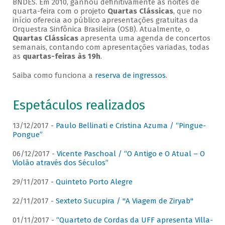
BNDES. Em 2010, ganhou definitivamente as noites de
quarta-feira com o projeto
Quartas Clássicas
, que no
início oferecia ao público apresentações gratuitas da
Orquestra Sinfônica Brasileira (OSB). Atualmente, o
Quartas Clássicas
apresenta uma agenda de concertos
semanais, contando com apresentações variadas, todas
as
quartas-feiras às 19h
.
Saiba como funciona a
reserva de ingressos
.
Espetáculos realizados
13/12/2017 -
Paulo Bellinati e Cristina Azuma / “Pingue-
Pongue”
06/12/2017 -
Vicente Paschoal / “O Antigo e O Atual – O
Violão através dos Séculos”
29/11/2017 -
Quinteto Porto Alegre
22/11/2017 -
Sexteto Sucupira / "A Viagem de Ziryab"
01/11/2017 -
“Quarteto de Cordas da UFF apresenta Villa-