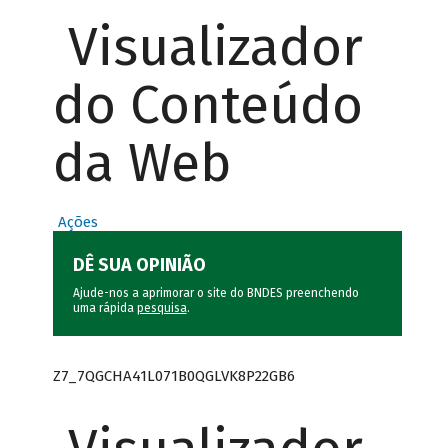
Visualizador
do Conteúdo
da Web
Ações
DÊ SUA OPINIÃO
Ajude-nos a aprimorar o site do BNDES preenchendo
uma rápida
pesquisa
.
Z7_7QGCHA41L071B0QGLVK8P22GB6