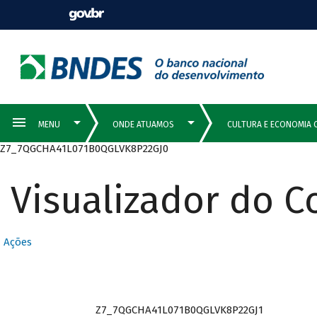
Z7_7QGCHA41L071B0QGLVK8P22GJ0
Visualizador do 
Ações
Z7_7QGCHA41L071B0QGLVK8P22GJ1