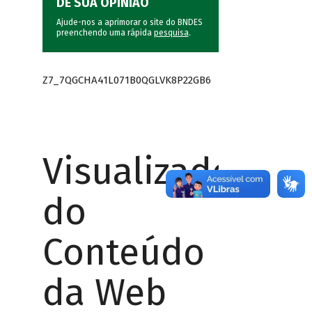
DÊ SUA OPINIÃO
Ajude-nos a aprimorar o site do BNDES
preenchendo uma rápida
pesquisa
.
Z7_7QGCHA41L071B0QGLVK8P22GB6
Visualizador
do
Conteúdo
da Web