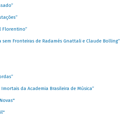
ssado”
stações”
 Florentino”
 sem Fronteiras de Radamés Gnattali e Claude Bolling”
ordas”
Imortais da Academia Brasileira de Música”
 Novas"
il"