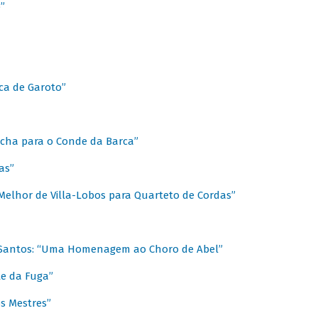
”
ica de Garoto”
Marcha para o Conde da Barca”
as”
Melhor de Villa-Lobos para Quarteto de Cordas”
o Santos: “Uma Homenagem ao Choro de Abel”
te da Fuga”
s Mestres”