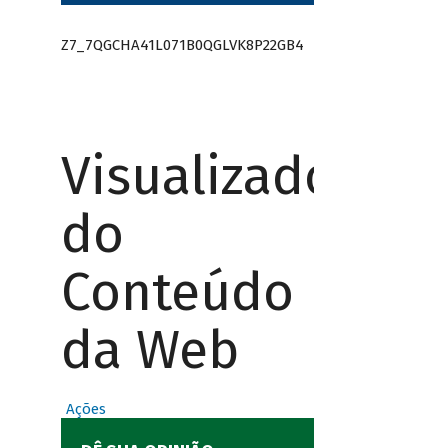
Z7_7QGCHA41L071B0QGLVK8P22GB4
Visualizador
do
Conteúdo
da Web
Ações