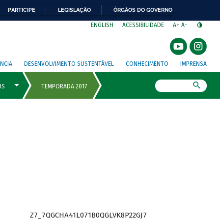
PARTICIPE
LEGISLAÇÃO
ÓRGÃOS DO GOVERNO
⁣
ENGLISH
ACESSIBILIDADE
A+
A-
NCIA
DESENVOLVIMENTO SUSTENTÁVEL
CONHECIMENTO
IMPRENSA
Busca
Z7_7QGCHA41L071B0QGLVK8P22GJ7