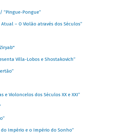
a / “Pingue-Pongue”
 Atual – O Violão através dos Séculos”
Ziryab"
esenta Villa-Lobos e Shostakovich”
ertão”
s e Violoncelos dos Séculos XX e XXI”
”
o”
 do Império e o Império do Sonho”