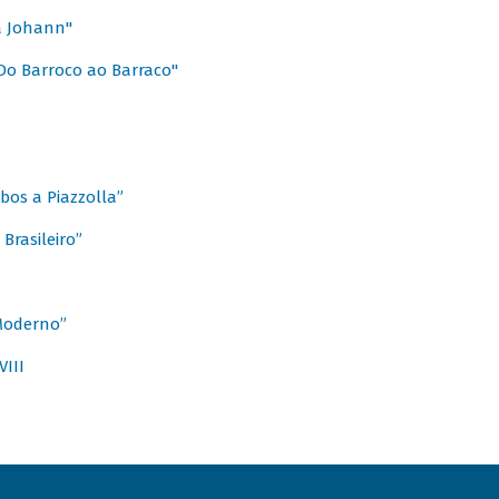
a Johann"
Do Barroco ao Barraco"
obos a Piazzolla”
Brasileiro”
 Moderno”
VIII