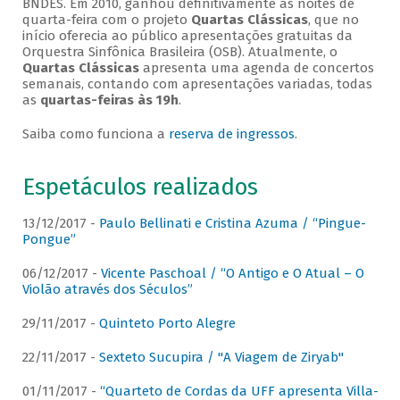
BNDES. Em 2010, ganhou definitivamente as noites de
quarta-feira com o projeto
Quartas Clássicas
, que no
início oferecia ao público apresentações gratuitas da
Orquestra Sinfônica Brasileira (OSB). Atualmente, o
Quartas Clássicas
apresenta uma agenda de concertos
semanais, contando com apresentações variadas, todas
as
quartas-feiras às 19h
.
Saiba como funciona a
reserva de ingressos
.
Espetáculos realizados
13/12/2017 -
Paulo Bellinati e Cristina Azuma / “Pingue-
Pongue”
06/12/2017 -
Vicente Paschoal / “O Antigo e O Atual – O
Violão através dos Séculos”
29/11/2017 -
Quinteto Porto Alegre
22/11/2017 -
Sexteto Sucupira / "A Viagem de Ziryab"
01/11/2017 -
“Quarteto de Cordas da UFF apresenta Villa-