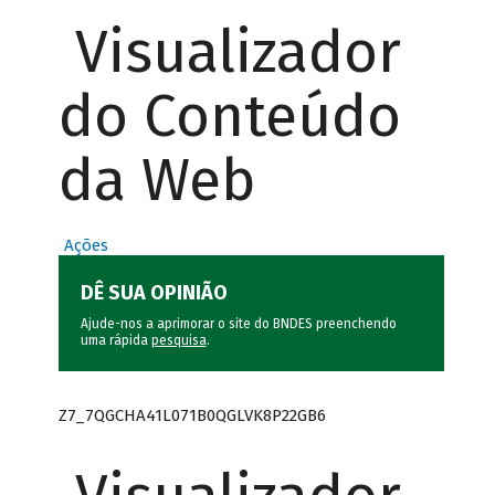
Visualizador
do Conteúdo
da Web
Ações
DÊ SUA OPINIÃO
Ajude-nos a aprimorar o site do BNDES preenchendo
uma rápida
pesquisa
.
Z7_7QGCHA41L071B0QGLVK8P22GB6