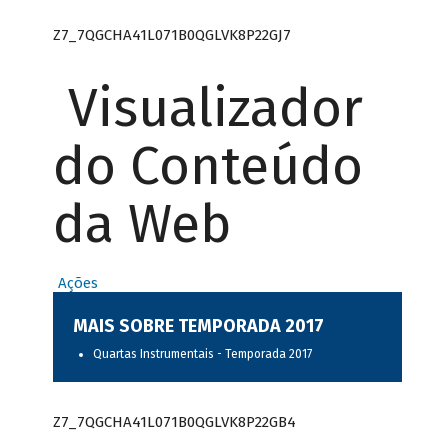
Z7_7QGCHA41L071B0QGLVK8P22GJ7
Visualizador
do Conteúdo
da Web
Ações
MAIS SOBRE TEMPORADA 2017
Quartas Instrumentais - Temporada 2017
Z7_7QGCHA41L071B0QGLVK8P22GB4