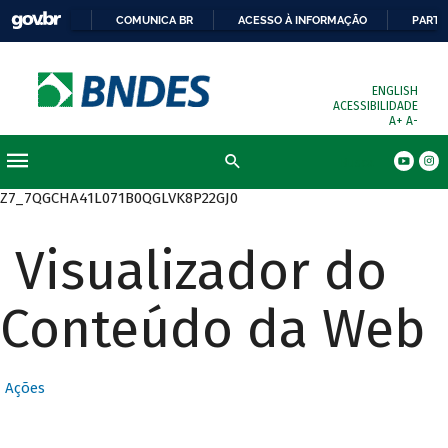
COMUNICA BR
ACESSO À INFORMAÇÃO
PARTI
ENGLISH
ACESSIBILIDADE
A+
A-
Busca
Z7_7QGCHA41L071B0QGLVK8P22GJ0
Visualizador do
Conteúdo da Web
Ações