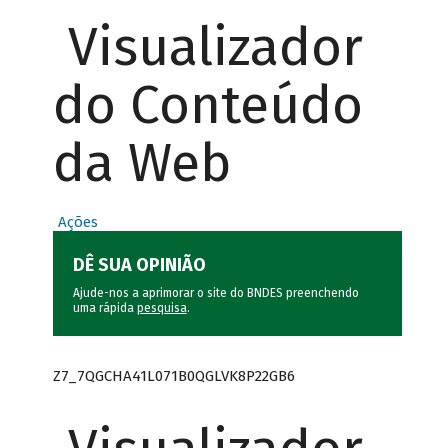
Visualizador
do Conteúdo
da Web
Ações
DÊ SUA OPINIÃO
Ajude-nos a aprimorar o site do BNDES preenchendo
uma rápida
pesquisa
.
Z7_7QGCHA41L071B0QGLVK8P22GB6