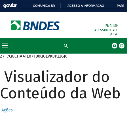
COMUNICA BR
ACESSO À INFORMAÇÃO
PARTI
ENGLISH
ACESSIBILIDADE
A+
A-
Busca
Z7_7QGCHA41L071B0QGLVK8P22GJ0
Visualizador do
Conteúdo da Web
Ações