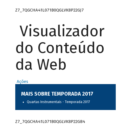
Z7_7QGCHA41L071B0QGLVK8P22GJ7
Visualizador
do Conteúdo
da Web
Ações
MAIS SOBRE TEMPORADA 2017
Quartas Instrumentais - Temporada 2017
Z7_7QGCHA41L071B0QGLVK8P22GB4