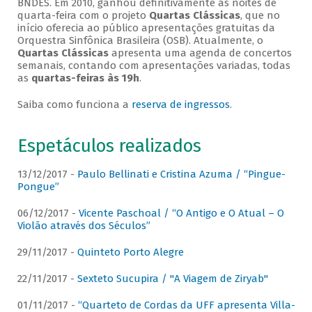
BNDES. Em 2010, ganhou definitivamente as noites de
quarta-feira com o projeto
Quartas Clássicas
, que no
início oferecia ao público apresentações gratuitas da
Orquestra Sinfônica Brasileira (OSB). Atualmente, o
Quartas Clássicas
apresenta uma agenda de concertos
semanais, contando com apresentações variadas, todas
as
quartas-feiras às 19h
.
Saiba como funciona a
reserva de ingressos
.
Espetáculos realizados
13/12/2017 -
Paulo Bellinati e Cristina Azuma / “Pingue-
Pongue”
06/12/2017 -
Vicente Paschoal / “O Antigo e O Atual – O
Violão através dos Séculos”
29/11/2017 -
Quinteto Porto Alegre
22/11/2017 -
Sexteto Sucupira / "A Viagem de Ziryab"
01/11/2017 -
“Quarteto de Cordas da UFF apresenta Villa-