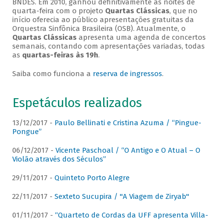
BNDES. Em 2010, ganhou definitivamente as noites de
quarta-feira com o projeto
Quartas Clássicas
, que no
início oferecia ao público apresentações gratuitas da
Orquestra Sinfônica Brasileira (OSB). Atualmente, o
Quartas Clássicas
apresenta uma agenda de concertos
semanais, contando com apresentações variadas, todas
as
quartas-feiras às 19h
.
Saiba como funciona a
reserva de ingressos
.
Espetáculos realizados
13/12/2017 -
Paulo Bellinati e Cristina Azuma / “Pingue-
Pongue”
06/12/2017 -
Vicente Paschoal / “O Antigo e O Atual – O
Violão através dos Séculos”
29/11/2017 -
Quinteto Porto Alegre
22/11/2017 -
Sexteto Sucupira / "A Viagem de Ziryab"
01/11/2017 -
“Quarteto de Cordas da UFF apresenta Villa-