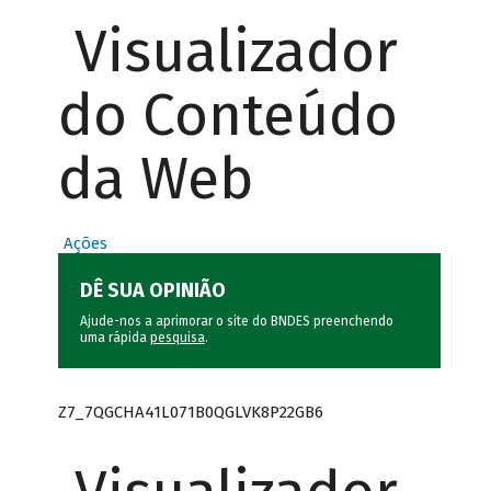
Visualizador
do Conteúdo
da Web
Ações
DÊ SUA OPINIÃO
Ajude-nos a aprimorar o site do BNDES preenchendo
uma rápida
pesquisa
.
Z7_7QGCHA41L071B0QGLVK8P22GB6