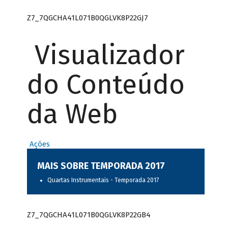
Z7_7QGCHA41L071B0QGLVK8P22GJ7
Visualizador
do Conteúdo
da Web
Ações
MAIS SOBRE TEMPORADA 2017
Quartas Instrumentais - Temporada 2017
Z7_7QGCHA41L071B0QGLVK8P22GB4