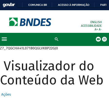
COMUNICA BR
ACESSO À INFORMAÇÃO
PARTI
ENGLISH
ACESSIBILIDADE
A+
A-
Busca
Z7_7QGCHA41L071B0QGLVK8P22GJ0
Visualizador do
Conteúdo da Web
Ações