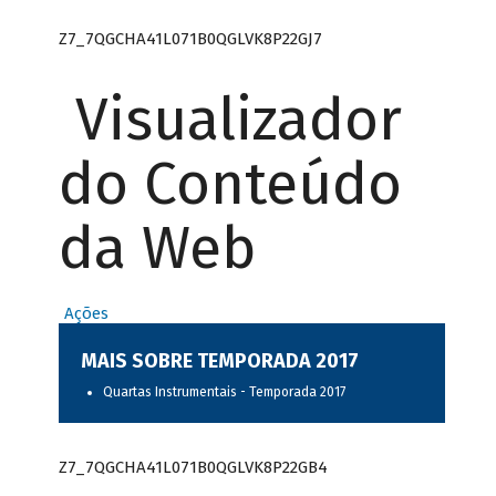
Z7_7QGCHA41L071B0QGLVK8P22GJ7
Visualizador
do Conteúdo
da Web
Ações
MAIS SOBRE TEMPORADA 2017
Quartas Instrumentais - Temporada 2017
Z7_7QGCHA41L071B0QGLVK8P22GB4