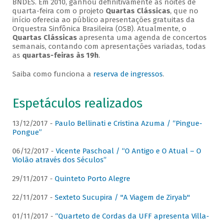
BNDES. Em 2010, ganhou definitivamente as noites de
quarta-feira com o projeto
Quartas Clássicas
, que no
início oferecia ao público apresentações gratuitas da
Orquestra Sinfônica Brasileira (OSB). Atualmente, o
Quartas Clássicas
apresenta uma agenda de concertos
semanais, contando com apresentações variadas, todas
as
quartas-feiras às 19h
.
Saiba como funciona a
reserva de ingressos
.
Espetáculos realizados
13/12/2017 -
Paulo Bellinati e Cristina Azuma / “Pingue-
Pongue”
06/12/2017 -
Vicente Paschoal / “O Antigo e O Atual – O
Violão através dos Séculos”
29/11/2017 -
Quinteto Porto Alegre
22/11/2017 -
Sexteto Sucupira / "A Viagem de Ziryab"
01/11/2017 -
“Quarteto de Cordas da UFF apresenta Villa-