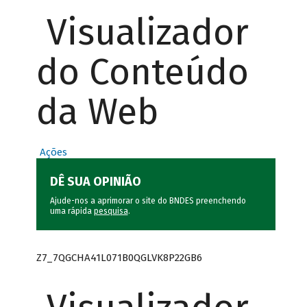
Visualizador
do Conteúdo
da Web
Ações
DÊ SUA OPINIÃO
Ajude-nos a aprimorar o site do BNDES preenchendo
uma rápida
pesquisa
.
Z7_7QGCHA41L071B0QGLVK8P22GB6