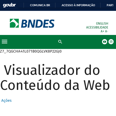
COMUNICA BR
ACESSO À INFORMAÇÃO
PARTI
ENGLISH
ACESSIBILIDADE
A+
A-
Busca
Z7_7QGCHA41L071B0QGLVK8P22GJ0
Visualizador do
Conteúdo da Web
Ações