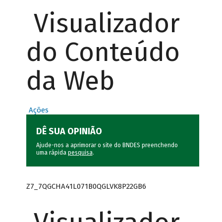
Visualizador
do Conteúdo
da Web
Ações
DÊ SUA OPINIÃO
Ajude-nos a aprimorar o site do BNDES preenchendo
uma rápida
pesquisa
.
Z7_7QGCHA41L071B0QGLVK8P22GB6