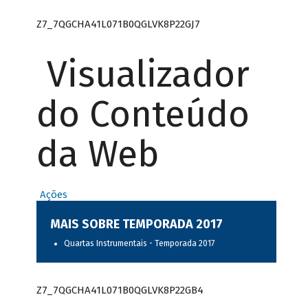
Z7_7QGCHA41L071B0QGLVK8P22GJ7
Visualizador
do Conteúdo
da Web
Ações
MAIS SOBRE TEMPORADA 2017
Quartas Instrumentais - Temporada 2017
Z7_7QGCHA41L071B0QGLVK8P22GB4