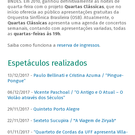
BNDES. Em 2010, ganhou definitivamente as noites de
quarta-feira com o projeto
Quartas Clássicas
, que no
início oferecia ao público apresentações gratuitas da
Orquestra Sinfônica Brasileira (OSB). Atualmente, o
Quartas Clássicas
apresenta uma agenda de concertos
semanais, contando com apresentações variadas, todas
as
quartas-feiras às 19h
.
Saiba como funciona a
reserva de ingressos
.
Espetáculos realizados
13/12/2017 -
Paulo Bellinati e Cristina Azuma / “Pingue-
Pongue”
06/12/2017 -
Vicente Paschoal / “O Antigo e O Atual – O
Violão através dos Séculos”
29/11/2017 -
Quinteto Porto Alegre
22/11/2017 -
Sexteto Sucupira / "A Viagem de Ziryab"
01/11/2017 -
“Quarteto de Cordas da UFF apresenta Villa-