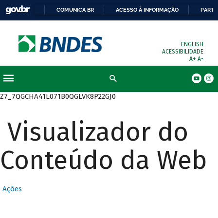
COMUNICA BR
ACESSO À INFORMAÇÃO
PARTI
ENGLISH
ACESSIBILIDADE
A+
A-
Busca
Z7_7QGCHA41L071B0QGLVK8P22GJ0
Visualizador do
Conteúdo da Web
Ações