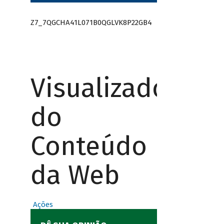
Z7_7QGCHA41L071B0QGLVK8P22GB4
Visualizador
do
Conteúdo
da Web
Ações