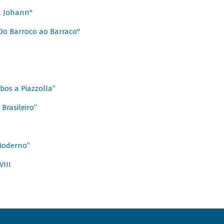
a Johann"
Do Barroco ao Barraco"
obos a Piazzolla”
Brasileiro”
 Moderno”
VIII