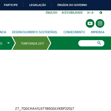
PARTICIPE
LEGISLAÇÃO
ÓRGÃOS DO GOVERNO
⁣
ENGLISH
ACESSIBILIDADE
A+
A-
NCIA
DESENVOLVIMENTO SUSTENTÁVEL
CONHECIMENTO
IMPRENSA
Busca
Z7_7QGCHA41L071B0QGLVK8P22GJ7