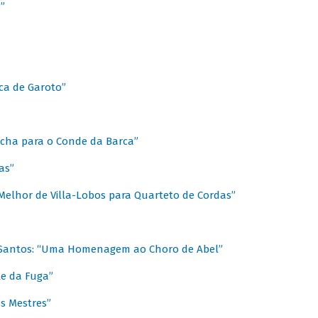
”
ica de Garoto”
Marcha para o Conde da Barca”
as”
Melhor de Villa-Lobos para Quarteto de Cordas”
o Santos: “Uma Homenagem ao Choro de Abel”
te da Fuga”
s Mestres”