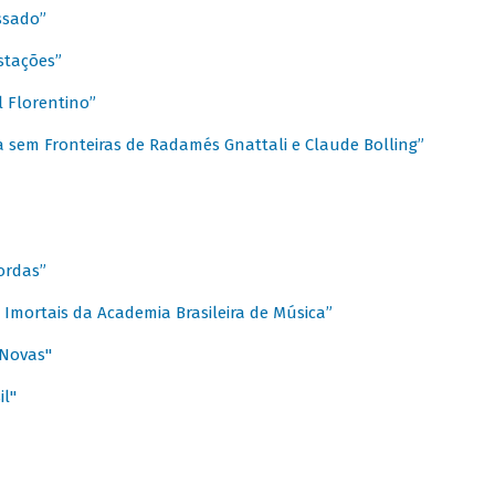
ssado”
stações”
 Florentino”
 sem Fronteiras de Radamés Gnattali e Claude Bolling”
ordas”
Imortais da Academia Brasileira de Música”
 Novas"
il"