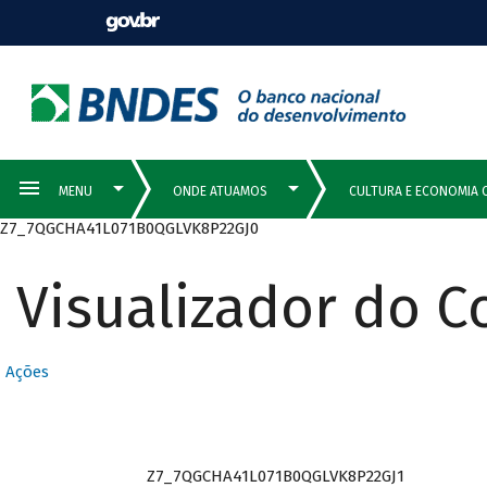
Z7_7QGCHA41L071B0QGLVK8P22GJ0
Visualizador do 
Ações
Z7_7QGCHA41L071B0QGLVK8P22GJ1