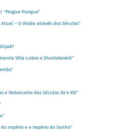
a / “Pingue-Pongue”
 Atual – O Violão através dos Séculos”
Ziryab"
esenta Villa-Lobos e Shostakovich”
ertão”
s e Violoncelos dos Séculos XX e XXI”
”
o”
 do Império e o Império do Sonho”