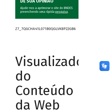
DÊ SUA OPINIÃO
Ajude-nos a aprimorar o site do BNDES
preenchendo uma rápida
pesquisa
.
Z7_7QGCHA41L071B0QGLVK8P22GB6
Visualizador
do
Conteúdo
da Web