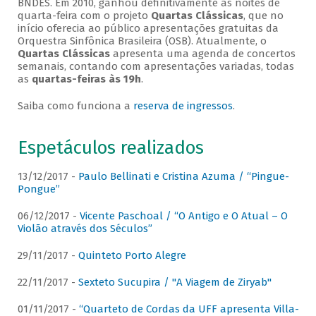
BNDES. Em 2010, ganhou definitivamente as noites de
quarta-feira com o projeto
Quartas Clássicas
, que no
início oferecia ao público apresentações gratuitas da
Orquestra Sinfônica Brasileira (OSB). Atualmente, o
Quartas Clássicas
apresenta uma agenda de concertos
semanais, contando com apresentações variadas, todas
as
quartas-feiras às 19h
.
Saiba como funciona a
reserva de ingressos
.
Espetáculos realizados
13/12/2017 -
Paulo Bellinati e Cristina Azuma / “Pingue-
Pongue”
06/12/2017 -
Vicente Paschoal / “O Antigo e O Atual – O
Violão através dos Séculos”
29/11/2017 -
Quinteto Porto Alegre
22/11/2017 -
Sexteto Sucupira / "A Viagem de Ziryab"
01/11/2017 -
“Quarteto de Cordas da UFF apresenta Villa-