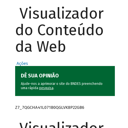
Visualizador
do Conteúdo
da Web
Ações
DÊ SUA OPINIÃO
Ajude-nos a aprimorar o site do BNDES preenchendo
uma rápida
pesquisa
.
Z7_7QGCHA41L071B0QGLVK8P22GB6