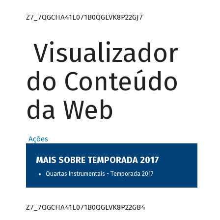
Z7_7QGCHA41L071B0QGLVK8P22GJ7
Visualizador
do Conteúdo
da Web
Ações
MAIS SOBRE TEMPORADA 2017
Quartas Instrumentais - Temporada 2017
Z7_7QGCHA41L071B0QGLVK8P22GB4