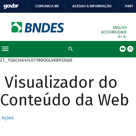
COMUNICA BR
ACESSO À INFORMAÇÃO
PARTI
ENGLISH
ACESSIBILIDADE
A+
A-
Busca
Z7_7QGCHA41L071B0QGLVK8P22GJ0
Visualizador do
Conteúdo da Web
Ações