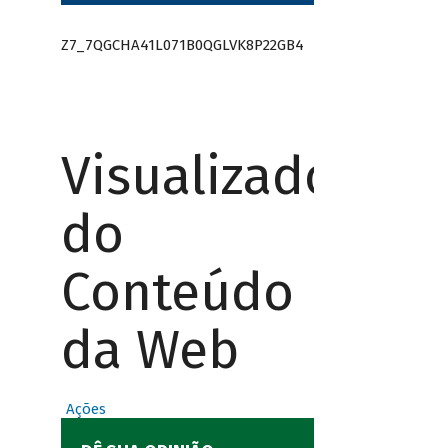
Z7_7QGCHA41L071B0QGLVK8P22GB4
Visualizador
do
Conteúdo
da Web
Ações