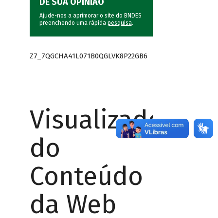
DÊ SUA OPINIÃO
Ajude-nos a aprimorar o site do BNDES
preenchendo uma rápida
pesquisa
.
Z7_7QGCHA41L071B0QGLVK8P22GB6
Visualizador
do
Conteúdo
da Web