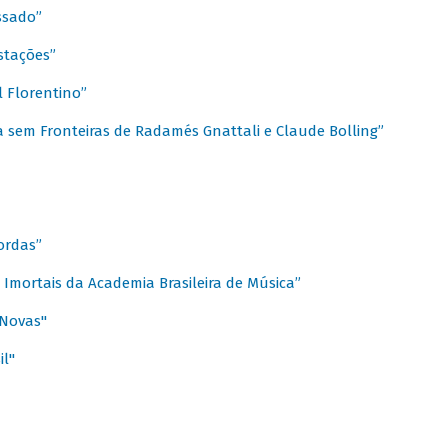
ssado”
stações”
 Florentino”
 sem Fronteiras de Radamés Gnattali e Claude Bolling”
ordas”
Imortais da Academia Brasileira de Música”
 Novas"
il"