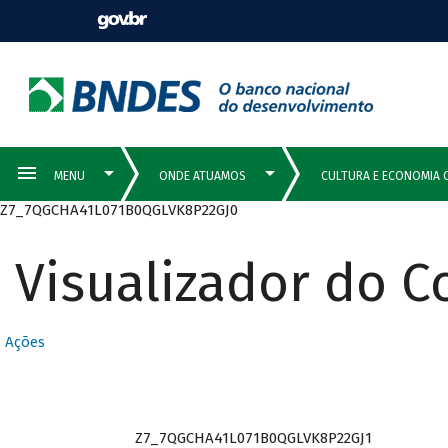
Z7_7QGCHA41L071B0QGLVK8P22GJ0
Visualizador do 
Ações
Z7_7QGCHA41L071B0QGLVK8P22GJ1