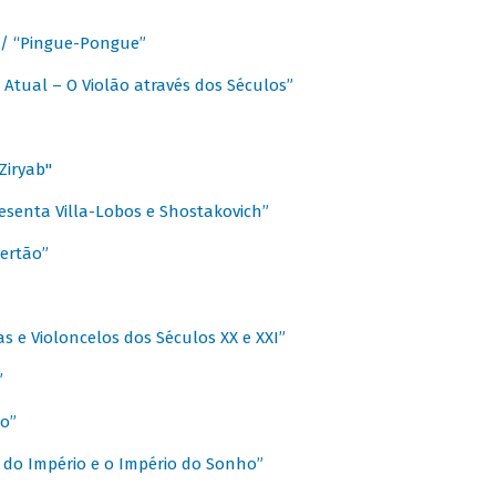
a / “Pingue-Pongue”
 Atual – O Violão através dos Séculos”
Ziryab"
esenta Villa-Lobos e Shostakovich”
ertão”
s e Violoncelos dos Séculos XX e XXI”
”
o”
 do Império e o Império do Sonho”