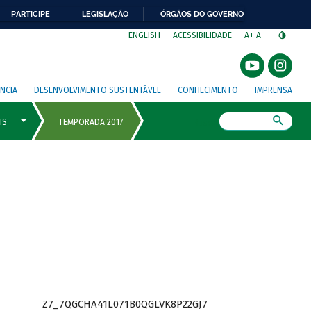
PARTICIPE
LEGISLAÇÃO
ÓRGÃOS DO GOVERNO
⁣
ENGLISH
ACESSIBILIDADE
A+
A-
NCIA
DESENVOLVIMENTO SUSTENTÁVEL
CONHECIMENTO
IMPRENSA
Busca
Z7_7QGCHA41L071B0QGLVK8P22GJ7