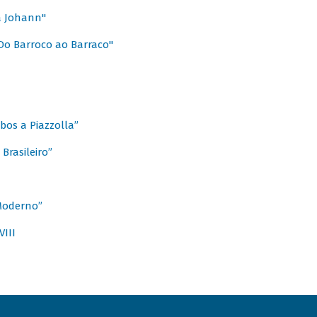
a Johann"
Do Barroco ao Barraco"
obos a Piazzolla”
Brasileiro”
 Moderno”
VIII