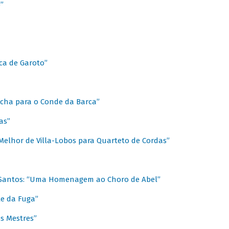
”
ica de Garoto”
Marcha para o Conde da Barca”
as”
Melhor de Villa-Lobos para Quarteto de Cordas”
o Santos: “Uma Homenagem ao Choro de Abel”
te da Fuga”
s Mestres”