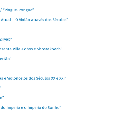
a / “Pingue-Pongue”
 Atual – O Violão através dos Séculos”
Ziryab"
esenta Villa-Lobos e Shostakovich”
ertão”
s e Violoncelos dos Séculos XX e XXI”
”
o”
 do Império e o Império do Sonho”