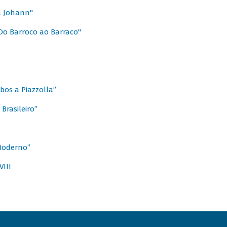
a Johann"
Do Barroco ao Barraco"
obos a Piazzolla”
Brasileiro”
 Moderno”
VIII