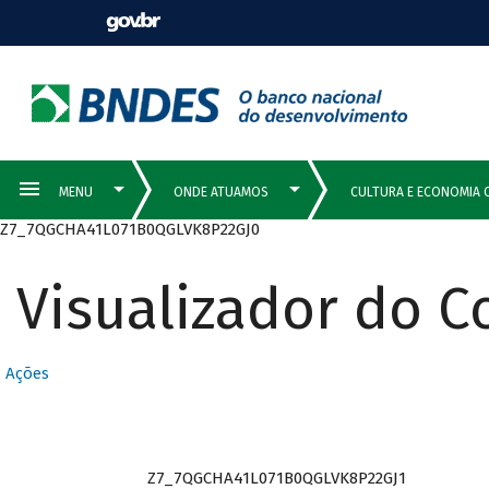
Z7_7QGCHA41L071B0QGLVK8P22GJ0
Visualizador do 
Ações
Z7_7QGCHA41L071B0QGLVK8P22GJ1