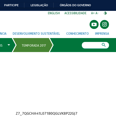
PARTICIPE
LEGISLAÇÃO
ÓRGÃOS DO GOVERNO
⁣
ENGLISH
ACESSIBILIDADE
A+
A-
NCIA
DESENVOLVIMENTO SUSTENTÁVEL
CONHECIMENTO
IMPRENSA
Busca
Z7_7QGCHA41L071B0QGLVK8P22GJ7