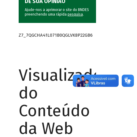
DÊ SUA OPINIÃO
Ajude-nos a aprimorar o site do BNDES
preenchendo uma rápida
pesquisa
.
Z7_7QGCHA41L071B0QGLVK8P22GB6
Visualizador
do
Conteúdo
da Web