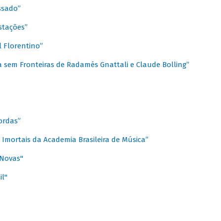
ssado”
stações”
 Florentino”
 sem Fronteiras de Radamés Gnattali e Claude Bolling”
ordas”
Imortais da Academia Brasileira de Música”
 Novas"
il"