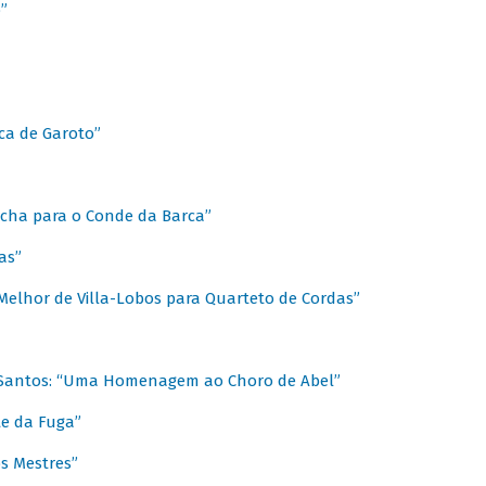
”
ica de Garoto”
Marcha para o Conde da Barca”
as”
Melhor de Villa-Lobos para Quarteto de Cordas”
o Santos: “Uma Homenagem ao Choro de Abel”
te da Fuga”
s Mestres”