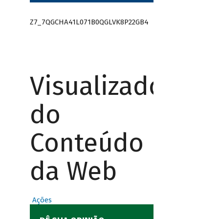
Z7_7QGCHA41L071B0QGLVK8P22GB4
Visualizador
do
Conteúdo
da Web
Ações