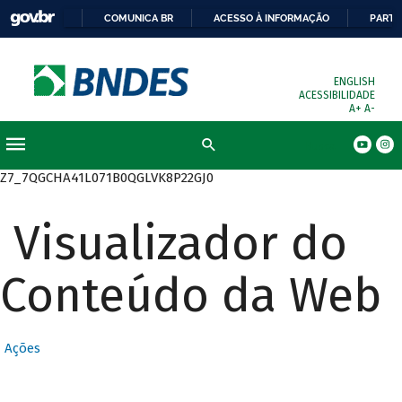
COMUNICA BR
ACESSO À INFORMAÇÃO
PARTI
ENGLISH
ACESSIBILIDADE
A+
A-
Busca
Z7_7QGCHA41L071B0QGLVK8P22GJ0
Visualizador do
Conteúdo da Web
Ações