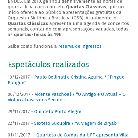
BNDES. Em 2010, ganhou definitivamente as noites de
quarta-feira com o projeto
Quartas Clássicas
, que no
início oferecia ao público apresentações gratuitas da
Orquestra Sinfônica Brasileira (OSB). Atualmente, o
Quartas Clássicas
apresenta uma agenda de concertos
semanais, contando com apresentações variadas, todas
as
quartas-feiras às 19h
.
Saiba como funciona a
reserva de ingressos
.
Espetáculos realizados
13/12/2017 -
Paulo Bellinati e Cristina Azuma / “Pingue-
Pongue”
06/12/2017 -
Vicente Paschoal / “O Antigo e O Atual – O
Violão através dos Séculos”
29/11/2017 -
Quinteto Porto Alegre
22/11/2017 -
Sexteto Sucupira / "A Viagem de Ziryab"
01/11/2017 -
“Quarteto de Cordas da UFF apresenta Villa-