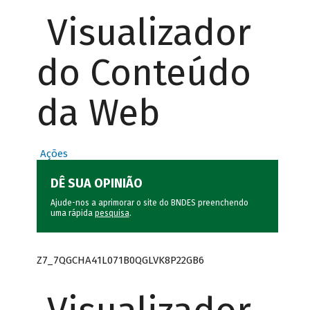
Visualizador
do Conteúdo
da Web
Ações
DÊ SUA OPINIÃO
Ajude-nos a aprimorar o site do BNDES preenchendo
uma rápida
pesquisa
.
Z7_7QGCHA41L071B0QGLVK8P22GB6