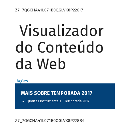
Z7_7QGCHA41L071B0QGLVK8P22GJ7
Visualizador
do Conteúdo
da Web
Ações
MAIS SOBRE TEMPORADA 2017
Quartas Instrumentais - Temporada 2017
Z7_7QGCHA41L071B0QGLVK8P22GB4