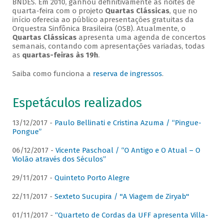
BNDES. Em 2010, ganhou definitivamente as noites de
quarta-feira com o projeto
Quartas Clássicas
, que no
início oferecia ao público apresentações gratuitas da
Orquestra Sinfônica Brasileira (OSB). Atualmente, o
Quartas Clássicas
apresenta uma agenda de concertos
semanais, contando com apresentações variadas, todas
as
quartas-feiras às 19h
.
Saiba como funciona a
reserva de ingressos
.
Espetáculos realizados
13/12/2017 -
Paulo Bellinati e Cristina Azuma / “Pingue-
Pongue”
06/12/2017 -
Vicente Paschoal / “O Antigo e O Atual – O
Violão através dos Séculos”
29/11/2017 -
Quinteto Porto Alegre
22/11/2017 -
Sexteto Sucupira / "A Viagem de Ziryab"
01/11/2017 -
“Quarteto de Cordas da UFF apresenta Villa-