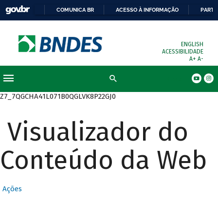
COMUNICA BR
ACESSO À INFORMAÇÃO
PARTI
ENGLISH
ACESSIBILIDADE
A+
A-
Busca
Z7_7QGCHA41L071B0QGLVK8P22GJ0
Visualizador do
Conteúdo da Web
Ações