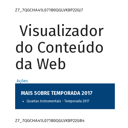
Z7_7QGCHA41L071B0QGLVK8P22GJ7
Visualizador
do Conteúdo
da Web
Ações
MAIS SOBRE TEMPORADA 2017
Quartas Instrumentais - Temporada 2017
Z7_7QGCHA41L071B0QGLVK8P22GB4