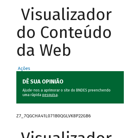
Visualizador
do Conteúdo
da Web
Ações
DÊ SUA OPINIÃO
Ajude-nos a aprimorar o site do BNDES preenchendo
uma rápida
pesquisa
.
Z7_7QGCHA41L071B0QGLVK8P22GB6