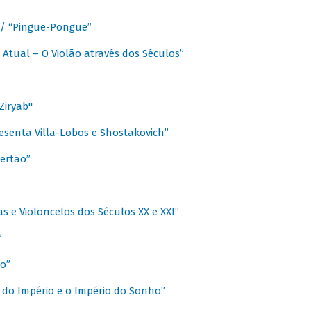
a / “Pingue-Pongue”
 Atual – O Violão através dos Séculos”
Ziryab"
esenta Villa-Lobos e Shostakovich”
ertão”
s e Violoncelos dos Séculos XX e XXI”
”
o”
 do Império e o Império do Sonho”