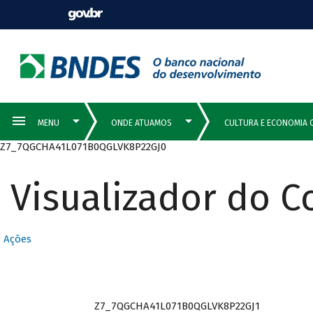
Z7_7QGCHA41L071B0QGLVK8P22GJ0
Visualizador do 
Ações
Z7_7QGCHA41L071B0QGLVK8P22GJ1