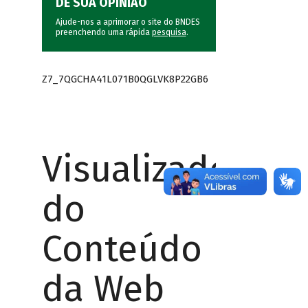
DÊ SUA OPINIÃO
Ajude-nos a aprimorar o site do BNDES
preenchendo uma rápida
pesquisa
.
Z7_7QGCHA41L071B0QGLVK8P22GB6
Visualizador
do
Conteúdo
da Web