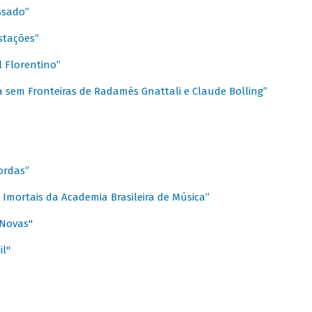
ssado”
stações”
 Florentino”
 sem Fronteiras de Radamés Gnattali e Claude Bolling”
ordas”
Imortais da Academia Brasileira de Música”
 Novas"
il"