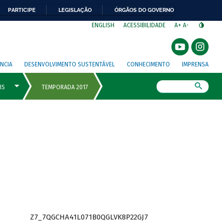
PARTICIPE
LEGISLAÇÃO
ÓRGÃOS DO GOVERNO
⁣
ENGLISH
ACESSIBILIDADE
A+
A-
NCIA
DESENVOLVIMENTO SUSTENTÁVEL
CONHECIMENTO
IMPRENSA
Busca
Z7_7QGCHA41L071B0QGLVK8P22GJ7