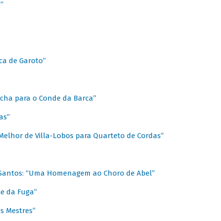
”
ica de Garoto”
Marcha para o Conde da Barca”
as”
Melhor de Villa-Lobos para Quarteto de Cordas”
o Santos: “Uma Homenagem ao Choro de Abel”
te da Fuga”
s Mestres”