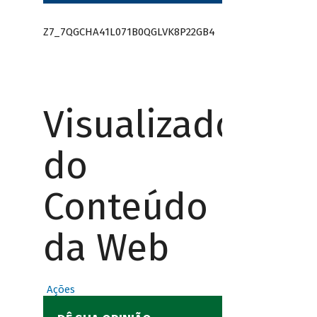
Z7_7QGCHA41L071B0QGLVK8P22GB4
Visualizador
do
Conteúdo
da Web
Ações