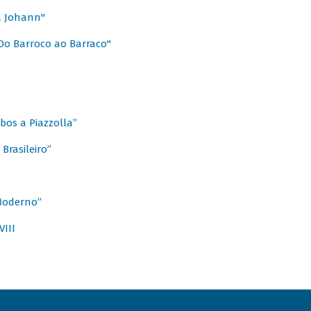
a Johann"
Do Barroco ao Barraco"
obos a Piazzolla”
Brasileiro”
 Moderno”
VIII